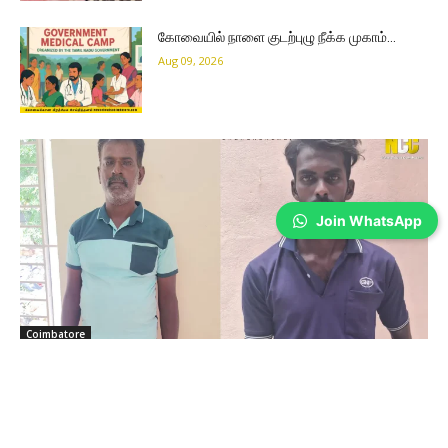
கோவையில் நாளை குடற்புழு நீக்க முகாம்…
Aug 09, 2026
Join WhatsApp
Coimbatore
கோவையில் பயங்கரம்! அண்ணனைக் கொன்று
கிணற்றில் வீசிய தம்பி, நண்பர் கைது
Sathiya Priya
-
Aug 08, 2026