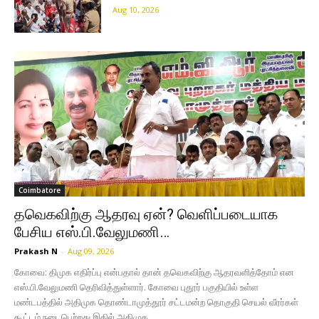
Aug 10, 2026
Coimbatore
தவெகவிற்கு ஆதரவு ஏன்? வெளிப்படையாக
பேசிய எஸ்.பி.வேலுமணி…
Prakash N
-
Aug 09, 2026
கோவை: திமுக எதிர்ப்பு என்பதால் தான் தவெகவிற்கு ஆதரவளித்தோம் என
எஸ்.பி.வேலுமணி தெரிவித்துள்ளார். கோவை புதூர் பகுதியில் உள்ள
மண்டபத்தில் அதிமுக தொண்டாமுத்தூர் சட்டமன்ற தொகுதி செயல் வீரர்கள்
கூட்டம் நடைபெற்றது இதில் அதிமுக...