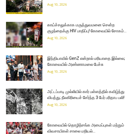
Aug 10, 2026
காய்ச்சலுக்காக மருத்துவமனை சென்ற
குழந்தைக்கு HIV பாதிப்பு! கோவையில் சோகம்…
Aug 10, 2026
இந்தியாவில் GenZ என்றால் மரியாதை இல்லை;
கோவையில் அண்ணாமலை பேச்சு
Aug 10, 2026
அட்டப்பாடி முல்லியில் கார் பள்ளத்தில் கவிழ்ந்து
விபத்து; நீலகிரியைச் சேர்ந்த 3 பேர் பரிதாப பலி!
Aug 10, 2026
கோவையில் தொழிற்சங்க அமைப்புகள் மற்றும்
விவசாயிகள் சாலை மறியல்…