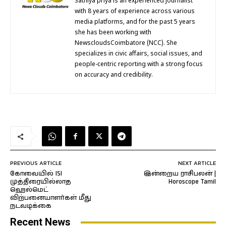
Sathiya priya is an experienced journalist
with 8 years of experience across various
media platforms, and for the past 5 years
she has been working with
NewscloudsCoimbatore (NCC). She
specializes in civic affairs, social issues, and
people-centric reporting with a strong focus
on accuracy and credibility.
PREVIOUS ARTICLE
NEXT ARTICLE
கோவையில் ISI
இன்றைய ராசிபலன் |
முத்திரையில்லாத
Horoscope Tamil
ஹெல்மெட்
விற்பனையாளர்கள் மீது
நடவடிக்கை
Recent News