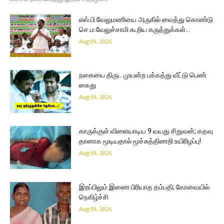
எஸ்.பி வேலுமணியை அருகில் வைத்து கொண்டு
செ.ம.வேலுச்சாமி கூறிய கருத்துக்கள்…
Aug 09, 2026
நகையை திருட முயன்ற பக்கத்து வீட்டு பெண்
கைது
Aug 09, 2026
காருக்குள் விளையாடிய 9 வயது சிறுவன்; கதவு
தானாக மூடியதால் மூச்சுத்திணறி உயிரிழப்பு!
Aug 09, 2026
இறப்பிலும் இணை பிரியாத தம்பதி; கோவையில்
நெகிழ்ச்சி
Aug 09, 2026