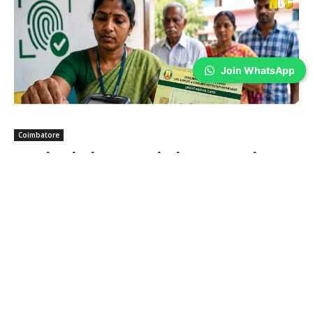
Join WhatsApp
Coimbatore
ரேஷன் கார்டில் பயோ மெட்ரிக்; கோவையில்
சிறப்பு முகாம்… நீங்க பண்ணிட்டீங்களா?
Sathiya Priya
-
Aug 07, 2026
கோவை மாவட்டத்தில் 2.50 லட்சம் ரேஷன் கார்டு உறுப்பினர்கள் இதுவரை
பயோமெட்ரிக் பதிவு செய்யாத நிலையில், பதிவு செய்ய வசதியாக இரண்டு
நாட்கள் சிறப்பு முகாம் நடைபெறுகிறது. விடுபட்டவர்கள் இந்த வாய்ப்பைப்
பயன்படுத்திக் கொள்ளுமாறு அதிகாரிகள் கேட்டுக்கொண்டுள்ளனர்.
கிணத்துக்கடவு கொடூரம்: இருவர் கைது;
ஒருவருக்கு கை முறிவு!