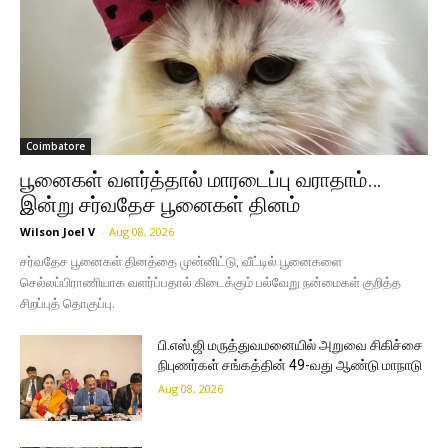
Coimbatore
பூனைகள் வளர்த்தால் மாரடைப்பு வராதாம்…
இன்று சர்வதேச பூனைகள் தினம்
Wilson Joel V
-
Aug 08, 2026
சர்வதேச பூனைகள் தினத்தை முன்னிட்டு, வீட்டில் பூனைகளை
செல்லப்பிராணியாக வளர்ப்பதால் கிடைக்கும் பல்வேறு நன்மைகள் குறித்த
சிறப்புத் தொகுப்பு.
பி.எஸ்.ஜி மருத்துவமனையில் அறுவை சிகிச்சை
நிபுணர்கள் சங்கத்தின் 49-வது ஆண்டு மாநாடு
Aug 08, 2026