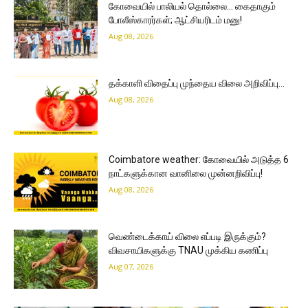
கோவையில் பாலியல் தொல்லை… கைதாகும்
போலீஸ்காரர்கள்; ஆட்சியரிடம் மனு!
Aug 08, 2026
தக்காளி விதைப்பு முந்தைய விலை அறிவிப்பு…
Aug 08, 2026
Coimbatore weather: கோவையில் அடுத்த 6
நாட்களுக்கான வானிலை முன்னறிவிப்பு!
Aug 08, 2026
வெண்டைக்காய் விலை எப்படி இருக்கும்?
விவசாயிகளுக்கு TNAU முக்கிய கணிப்பு
Aug 07, 2026