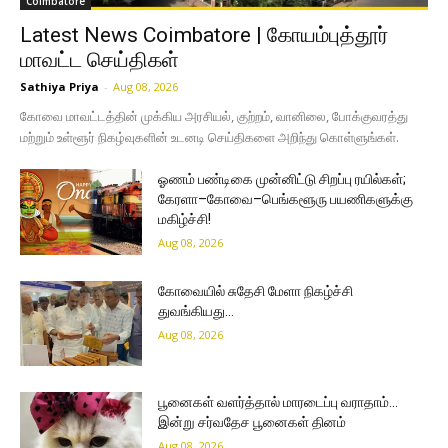
Coimbatore
Latest News Coimbatore | கோயம்புத்தூர்
மாவட்ட செய்திகள்
Sathiya Priya
-
Aug 08, 2026
கோவை மாவட்டத்தின் முக்கிய அரசியல், குற்றம், வானிலை, போக்குவரத்து
மற்றும் உள்ளூர் நிகழ்வுகளின் உடனடி செய்திகளை அறிந்து கொள்ளுங்கள்.
ஓணம் பண்டிகை முன்னிட்டு சிறப்பு ரயில்கள்;
கேரளா–கோவை–பெங்களூரு பயணிகளுக்கு
மகிழ்ச்சி!
Aug 08, 2026
கோவையில் சுதேசி மேளா நிகழ்ச்சி
துவங்கியது…
Aug 08, 2026
பூனைகள் வளர்த்தால் மாரடைப்பு வராதாம்…
இன்று சர்வதேச பூனைகள் தினம்
Aug 08, 2026