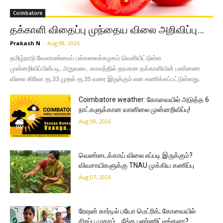
Coimbatore
தக்காளி விதைப்பு முந்தைய விலை அறிவிப்பு…
Prakash N
-
Aug 08, 2026
தமிழ்நாடு வேளாண்மைப் பல்கலைக்கழகம் வெளியிட்டுள்ள
முன்னறிவிப்பின்படி, அறுவடை காலத்தில் தரமான தக்காளியின் பண்ணை
விலை கிலோ ரூ.33 முதல் ரூ.35 வரை இருக்கும் என கணிக்கப்பட்டுள்ளது.
Coimbatore weather: கோவையில் அடுத்த 6
நாட்களுக்கான வானிலை முன்னறிவிப்பு!
Aug 08, 2026
வெண்டைக்காய் விலை எப்படி இருக்கும்?
விவசாயிகளுக்கு TNAU முக்கிய கணிப்பு
Aug 07, 2026
ரேஷன் கார்டில் பயோ மெட்ரிக்; கோவையில்
சிறப்பு முகாம்… நீங்க பண்ணிட்டீங்களா?