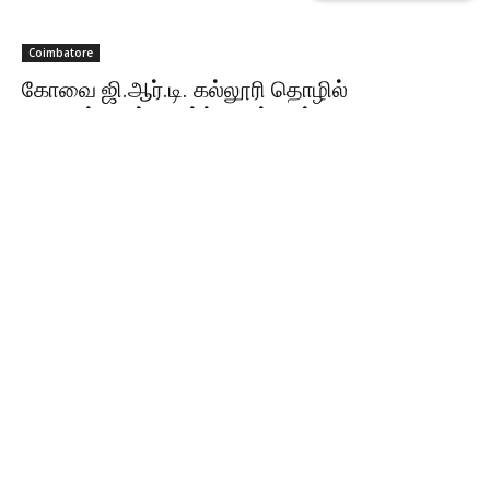
Coimbatore
கோவை ஜி.ஆர்.டி. கல்லூரி தொழில்
வழிகாட்டுதல் நிகழ்ச்சியில் மூத்த
பத்திரிகையாளர் எல். ராஜகோபால் பங்கேற்பு
Sathiya Priya
-
Aug 07, 2026
கோவை ஜி.ஆர்.டி. தாமோதரன் அறிவியல் கல்லூரியில் நடைபெற்ற தொழில்
வழிகாட்டுதல் நிகழ்ச்சியில், 11 மற்றும் 12-ஆம் வகுப்பு மாணவர்களுக்கு
ஊடகம், தகவல் தொடர்பியல், திரைப்படம், வானொலி, பிராண்டிங் உள்ளிட்ட
துறைகளில் உள்ள வேலைவாய்ப்புகள் குறித்து முன்னணி நிபுணர்கள்
வழிகாட்டினர்.
தவெக அரசின் பட்ஜெட்டுக்கு
கவுண்டம்பாளையம் MLA கனிமொழி சந்தோஷ்
புகழாரம் !!
Aug 07, 2026
உக்கடத்தில் பயங்கரம்; ஆயுதங்களுடன் வீட்டைச்
சூழ்ந்த கும்பல்… 5 பேர் கைது