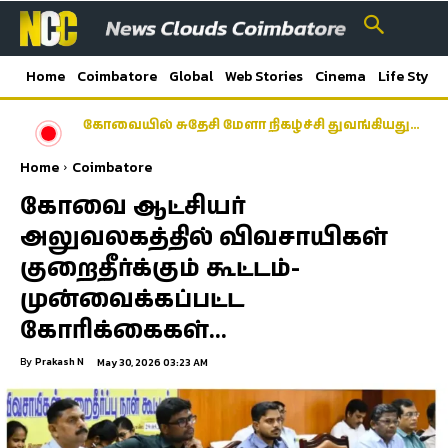
Home
Coimbatore
Global
Web Stories
Cinema
Life Style
கோவையில் சுதேசி மேளா நிகழ்ச்சி துவங்கியது…
Home
Coimbatore
கோவை ஆட்சியர்
அலுவலகத்தில் விவசாயிகள்
குறைதீர்க்கும் கூட்டம்-
முன்வைக்கப்பட்ட
கோரிக்கைகள்…
By
Prakash N
May 30, 2026 03:23 AM