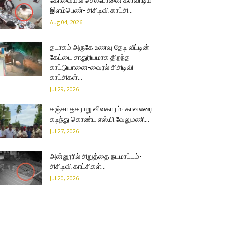
கோவையில் செல்போனை களவாடிய
இளம்பெண்- சிசிடிவி காட்சி…
Aug 04, 2026
தடாகம் அருகே உணவு தேடி வீட்டின்
கேட்டை சாதுரியமாக திறந்த
காட்டுயானை-வைரல் சிசிடிவி
காட்சிகள்…
Jul 29, 2026
கஞ்சா தகராறு விவகாரம்- காவலரை
கடிந்து கொண்ட எஸ்.பி.வேலுமணி…
Jul 27, 2026
அன்னூரில் சிறுத்தை நடமாட்டம்-
சிசிடிவி காட்சிகள்…
Jul 20, 2026