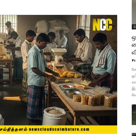
C
ஒ
க
வ
Pr
கோ
ஓட
கா
இர
லே