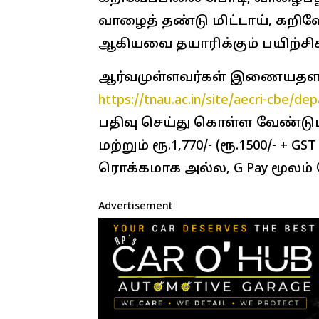
வாழைத் தண்டு மிட்டாய், கறி
ஆகியவை தயாரிக்கும் பயிற்சி
ஆர்வமுள்ளவர்கள் இணையதளத்
https://tnau.ac.in/site/aecri-cbe/
பதிவு செய்து கொள்ள வேண்டும்
மற்றும் ரூ.1,770/- (ரூ.1500/- + 
ரொக்கமாக அல்ல, G Pay மூலம் 
Advertisement