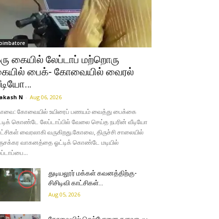
oimbatore
ரு கையில் லேப்டாப் மற்றொரு
ையில் பைக்- கோவையில் வைரல்
ீடியோ…
akash N
-
Aug 06, 2026
வை: கோவையில் உயிரைப் பணயம் வைத்து பைக்கை
்டிக் கொண்டே லேப்டாப்பில் வேலை செய்த நபரின் வீடியோ
ட்சிகள் வைரலாகி வருகிறது. ​கோவை, திருச்சி சாலையில்
ுசக்கர வாகனத்தை ஓட்டிக் கொண்டே மடியில்
ப்டாப்பை...
துடியலூர் மக்கள் கவனத்திற்கு-
சிசிடிவி காட்சிகள்…
Aug 05, 2026