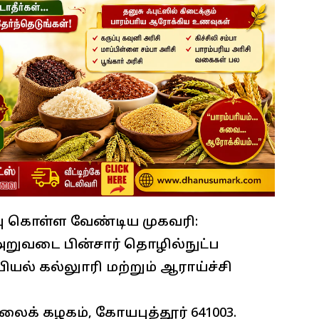
பு கொள்ள வேண்டிய முகவரி:
 அறுவடை பின்சார் தொழில்நுட்ப
் கல்லுாரி மற்றும் ஆராய்ச்சி
க் கழகம், கோயபுத்தூர் 641003.