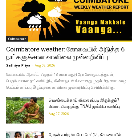
Coimbatore
Coimbatore weather: கோவையில் அடுத்த 6
நாட்களுக்கான வானிலை முன்னறிவிப்பு!
Sathiya Priya
-
Aug 08, 2026
கோவையில் ஆகஸ்ட் 7 முதல் 13 வரை பகுதி நேர மேகமூட்டத்துடன்,
பெரும்பாலான நாட்களில் இடி, மின்னலுடன் லேசானது முதல் மிதமான மழை
பெய்யும் வாய்ப்பு இருப்பதாக வானிலை முன்னறிவிப்பு தெரிவிக்கிறது.
வெண்டைக்காய் விலை எப்படி இருக்கும்?
விவசாயிகளுக்கு TNAU முக்கிய கணிப்பு
Aug 07, 2026
ரேஷன் கார்டில் பயோ மெட்ரிக்; கோவையில்