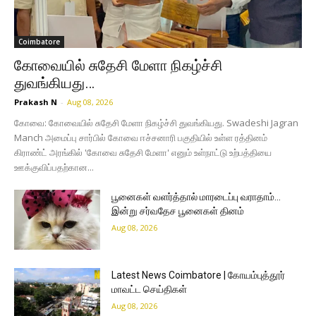
Coimbatore
கோவையில் சுதேசி மேளா நிகழ்ச்சி
துவங்கியது…
Prakash N
-
Aug 08, 2026
கோவை: கோவையில் சுதேசி மேளா நிகழ்ச்சி துவங்கியது. Swadeshi Jagran
Manch அமைப்பு சார்பில் கோவை ஈச்சனாரி பகுதியில் உள்ள ரத்தினம்
கிராண்ட் அரங்கில் 'கோவை சுதேசி மேளா' எனும் உள்நாட்டு உற்பத்தியை
ஊக்குவிப்பதற்கான...
பூனைகள் வளர்த்தால் மாரடைப்பு வராதாம்…
இன்று சர்வதேச பூனைகள் தினம்
Aug 08, 2026
Latest News Coimbatore | கோயம்புத்தூர்
மாவட்ட செய்திகள்
Aug 08, 2026