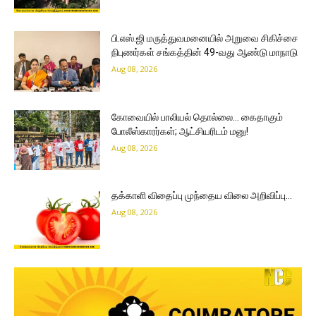
பி.எஸ்.ஜி மருத்துவமனையில் அறுவை சிகிச்சை
நிபுணர்கள் சங்கத்தின் 49-வது ஆண்டு மாநாடு
Aug 08, 2026
கோவையில் பாலியல் தொல்லை… கைதாகும்
போலீஸ்காரர்கள்; ஆட்சியரிடம் மனு!
Aug 08, 2026
தக்காளி விதைப்பு முந்தைய விலை அறிவிப்பு…
Aug 08, 2026