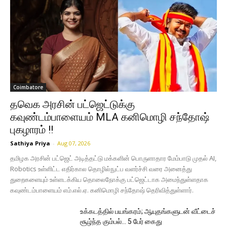
Coimbatore
தவெக அரசின் பட்ஜெட்டுக்கு
கவுண்டம்பாளையம் MLA கனிமொழி சந்தோஷ்
புகழாரம் !!
Sathiya Priya
-
Aug 07, 2026
தமிழக அரசின் பட்ஜெட் அடித்தட்டு மக்களின் பொருளாதார மேம்பாடு முதல் AI,
Robotics உள்ளிட்ட எதிர்கால தொழில்நுட்ப வளர்ச்சி வரை அனைத்து
துறைகளையும் உள்ளடக்கிய தொலைநோக்கு பட்ஜெட்டாக அமைந்துள்ளதாக
கவுண்டம்பாளையம் எம்.எல்.ஏ. கனிமொழி சந்தோஷ் தெரிவித்துள்ளார்.
உக்கடத்தில் பயங்கரம்; ஆயுதங்களுடன் வீட்டைச்
சூழ்ந்த கும்பல்… 5 பேர் கைது