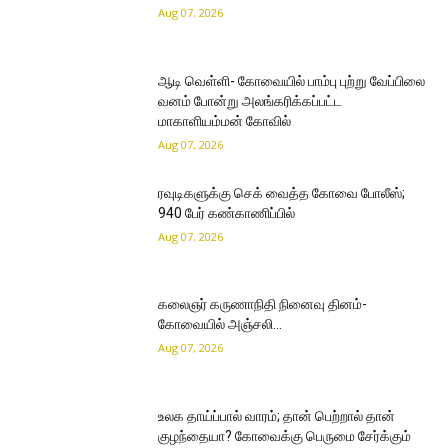
Aug 07, 2026
ஆடி வெள்ளி- கோவையில் பாம்பு புற்று வேப்பிலை
வனம் போன்று அலங்கரிக்கப்பட்ட
மாகாளியம்மன் கோவில்
Aug 07, 2026
ரவுடிகளுக்கு செக் வைத்த கோவை போலீஸ்;
940 பேர் கண்காணிப்பில்
Aug 07, 2026
கலைஞர் கருணாநிதி நினைவு தினம்-
கோவையில் அஞ்சலி…
Aug 07, 2026
உலக தாய்ப்பால் வாரம்; தான் பெற்றால் தான்
குழந்தையா? கோவைக்கு பெருமை சேர்க்கும்