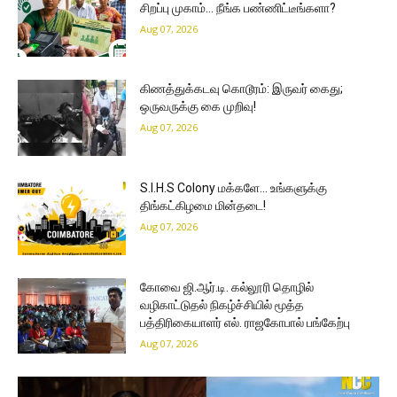
சிறப்பு முகாம்… நீங்க பண்ணிட்டீங்களா?
Aug 07, 2026
கிணத்துக்கடவு கொடூரம்: இருவர் கைது;
ஒருவருக்கு கை முறிவு!
Aug 07, 2026
S.I.H.S Colony மக்களே… உங்களுக்கு
திங்கட்கிழமை மின்தடை!
Aug 07, 2026
கோவை ஜி.ஆர்.டி. கல்லூரி தொழில்
வழிகாட்டுதல் நிகழ்ச்சியில் மூத்த
பத்திரிகையாளர் எல். ராஜகோபால் பங்கேற்பு
Aug 07, 2026