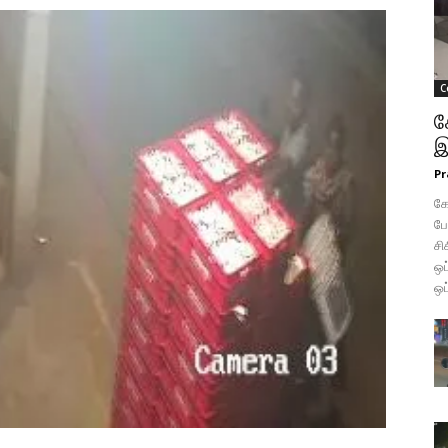
C
க
இ
Pr
கோ
போ
சி
ஒப
ஒப