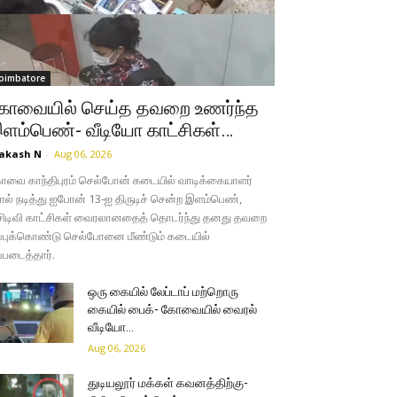
oimbatore
ோவையில் செய்த தவறை உணர்ந்த
ளம்பெண்- வீடியோ காட்சிகள்…
akash N
-
Aug 06, 2026
வை காந்திபுரம் செல்போன் கடையில் வாடிக்கையாளர்
ல் நடித்து ஐபோன் 13-ஐ திருடிச் சென்ற இளம்பெண்,
சிடிவி காட்சிகள் வைரலானதைத் தொடர்ந்து தனது தவறை
்புக்கொண்டு செல்போனை மீண்டும் கடையில்
்படைத்தார்.
ஒரு கையில் லேப்டாப் மற்றொரு
கையில் பைக்- கோவையில் வைரல்
வீடியோ…
Aug 06, 2026
துடியலூர் மக்கள் கவனத்திற்கு-