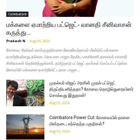
Coimbatore
மக்களை ஏமாற்றிய பட்ஜெட்- வானதி சீனிவாசன்
கருத்து…
Prakash N
-
Aug 06, 2026
கோவை: தேர்தல் வாக்குறுதிகளை நிறைவேற்றாமல் மீண்டும் மக்களை
ஏமாற்றியுள்ளது தவெக அரசு என பாஜக தேசிய மகளிரணி தலைவர் வானதி
சீனிவாசன் தெரிவித்துள்ளார். தமிழ்நாடு பட்ஜெட் தாக்கல் செய்யப்பட்டுள்ள
நிலையில் மக்களை ஏமாற்றிவிட்டதாக பாஜக...
முதல்வர் விஜய் அரசின் முதல் பட்ஜெட்
திருப்தியளித்ததா? கோவை தொழில்துறையினர்
சொல்வது இதுதான்!
Aug 05, 2026
Coimbatore Power Cut: கோவையில் நாளை
மின்தடை; எந்தெந்த பகுதிகள்?
Aug 05, 2026