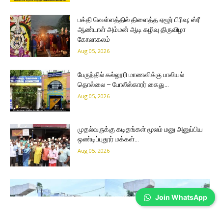
பக்தி வெள்ளத்தில் திளைத்த ஏழூர் பிரிவு; ஸ்ரீ
ஆண்டாள் அம்மன் ஆடி கழிவு திருவிழா
கோலாகலம்
Aug 05, 2026
பேருந்தில் கல்லூரி மாணவிக்கு பாலியல்
தொல்லை – போலீஸ்காரர் கைது…
Aug 05, 2026
முதல்வருக்கு கடிதங்கள் மூலம் மனு அனுப்பிய
ஒண்டிப்புதூர் மக்கள்…
Aug 05, 2026
Join WhatsApp