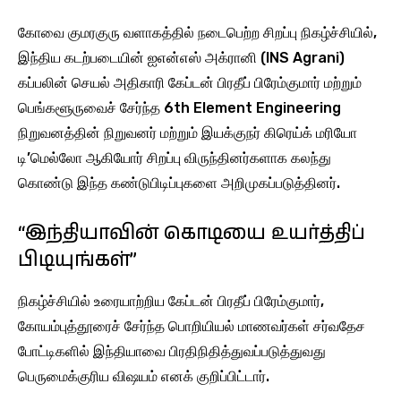
கோவை குமரகுரு வளாகத்தில் நடைபெற்ற சிறப்பு நிகழ்ச்சியில்,
இந்திய கடற்படையின் ஐஎன்எஸ் அக்ரானி (INS Agrani)
கப்பலின் செயல் அதிகாரி கேப்டன் பிரதீப் பிரேம்குமார் மற்றும்
பெங்களூருவைச் சேர்ந்த 6th Element Engineering
நிறுவனத்தின் நிறுவனர் மற்றும் இயக்குநர் கிரெய்க் மரியோ
டி’மெல்லோ ஆகியோர் சிறப்பு விருந்தினர்களாக கலந்து
கொண்டு இந்த கண்டுபிடிப்புகளை அறிமுகப்படுத்தினர்.
“இந்தியாவின் கொடியை உயர்த்திப்
பிடியுங்கள்”
நிகழ்ச்சியில் உரையாற்றிய கேப்டன் பிரதீப் பிரேம்குமார்,
கோயம்புத்தூரைச் சேர்ந்த பொறியியல் மாணவர்கள் சர்வதேச
போட்டிகளில் இந்தியாவை பிரதிநிதித்துவப்படுத்துவது
பெருமைக்குரிய விஷயம் எனக் குறிப்பிட்டார்.