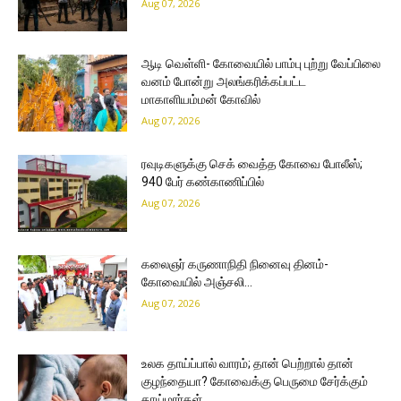
Aug 07, 2026
ஆடி வெள்ளி- கோவையில் பாம்பு புற்று வேப்பிலை
வனம் போன்று அலங்கரிக்கப்பட்ட
மாகாளியம்மன் கோவில்
Aug 07, 2026
ரவுடிகளுக்கு செக் வைத்த கோவை போலீஸ்;
940 பேர் கண்காணிப்பில்
Aug 07, 2026
கலைஞர் கருணாநிதி நினைவு தினம்-
கோவையில் அஞ்சலி…
Aug 07, 2026
உலக தாய்ப்பால் வாரம்; தான் பெற்றால் தான்
குழந்தையா? கோவைக்கு பெருமை சேர்க்கும்
தாய்மார்கள்