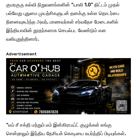
குமரகுரு கல்வி நிறுவனங்களின் “யாலி 1.0” திட்டம் முதல்
பல்வேறு புதுமை முயற்சிகளுடன் தனக்கு உள்ள தொடர்பை
நினைவுகூர்ந்த அவர், மாணவர்கள் சர்வதேச மேடைகளில்
இந்தியாவின் தூதர்களாக செயல்பட வேண்டும் என
வலியுறுத்தினார்.
Advertisement
“டீம் சீ சக்தி மற்றும் டீம் இன்கிராஃப்ட் குழுக்கள் எங்கு
சென்றாலும் இந்திய தேசியக் கொடியை உயர்த்திப் பிடியுங்கள்.