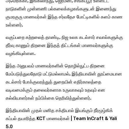
அமெரிக்கா, இங்கிலாந்து, ஜெர்மனி, சிங்கப்பூர் உள்ளிட்ட
நாடுகளின் முன்னணி பல்கலைக்கழகங்களுடன் இணைந்து
குமரகுரு மாணவர்கள் இந்த சர்வதேச போட்டிகளில் களம் காண
உள்ளனர்.
வகுப்பறை கற்றலைத் தாண்டி, நிஜ உலக கடல்சார் சவால்களுக்கு
தீர்வு காணும் திறனை இந்தத் திட்டங்கள் மாணவர்களுக்கு
வழங்கியுள்ளன.
இந்த அனுபவம் மாணவர்களின் தொழில்நுட்ப திறனை
மேம்படுத்துவதோடு மட்டுமல்லாமல், இந்தியாவின் தூய்மையான
கடல்சார் போக்குவரத்துத் துறையின் எதிர்காலத்தை
வடிவமைக்கும் தலைவர்களாக உருவாகவும் உதவும் என
கல்வியாளர்கள் நம்பிக்கை தெரிவித்துள்ளனர்.
இந்தியாவின் முதல் மனித சக்தியால் இயங்கும் நீர்மூழ்கிக்
கப்பல் தயாரித்த KCT மாணவர்கள் | Team InCraft & Yali
5.0