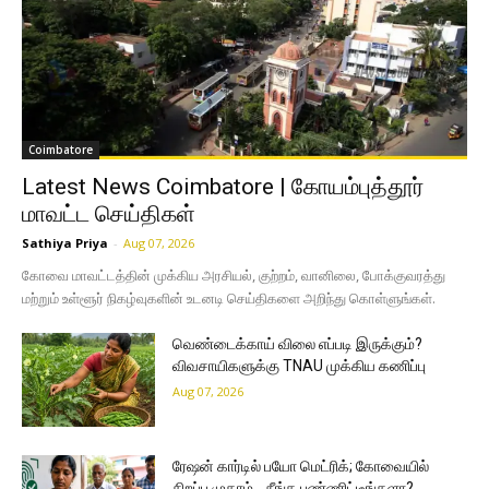
Coimbatore
Latest News Coimbatore | கோயம்புத்தூர்
மாவட்ட செய்திகள்
Sathiya Priya
-
Aug 07, 2026
கோவை மாவட்டத்தின் முக்கிய அரசியல், குற்றம், வானிலை, போக்குவரத்து
மற்றும் உள்ளூர் நிகழ்வுகளின் உடனடி செய்திகளை அறிந்து கொள்ளுங்கள்.
வெண்டைக்காய் விலை எப்படி இருக்கும்?
விவசாயிகளுக்கு TNAU முக்கிய கணிப்பு
Aug 07, 2026
ரேஷன் கார்டில் பயோ மெட்ரிக்; கோவையில்
சிறப்பு முகாம்… நீங்க பண்ணிட்டீங்களா?