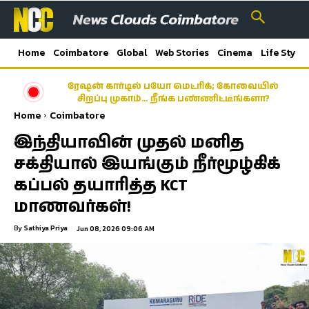
Home
Coimbatore
Global
Web Stories
Cinema
Life Style
ரேஷன் கார்டில் பயோ மெட்ரிக்; கோவையில்
கிணத்துக்கடவு கொடூரம்: இருவர் கைது;
சிறப்பு முகாம்… நீங்க பண்ணிட்டீங்களா?
ஒருவருக்கு கை முறிவு!
Home
Coimbatore
இந்தியாவின் முதல் மனித
சக்தியால் இயங்கும் நீர்மூழ்கிக்
கப்பல் தயாரித்த KCT
மாணவர்கள்!
By
Sathiya Priya
Jun 08, 2026 09:06 AM