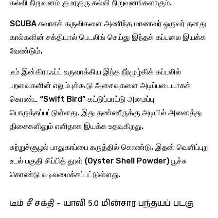
கல்வி நிறுவனம் குமரகுரு கல்வி நிறுவனங்களாகும்.
SCUBA சுவாசக் கருவிகளை அணிந்த மாணவர் ஒருவர் தனது
கால்களின் சக்தியால் பெடலிங் செய்து இந்தக் கப்பலை இயக்க
வேண்டும்.
டீம் இன்கிராஃப்ட் உருவாக்கிய இந்த நீர்மூழ்கிக் கப்பலில்
பறவைகளின் எலும்புக்கூடு அசைவுகளை அடிப்படையாகக்
கொண்ட “Swift Bird” கட்டுப்பாட்டு அமைப்பு
பொருத்தப்பட்டுள்ளது. இது தண்ணீருக்கு அடியில் அனைத்து
திசைகளிலும் எளிதாக இயக்க உதவுகிறது.
சுற்றுச்சூழல் பாதுகாப்பை கருத்தில் கொண்டு, இதன் வெளிப்புற
உடல் பகுதி சிப்பித் தூள் (Oyster Shell Powder) பூச்சு
கொண்டு வடிவமைக்கப்பட்டுள்ளது.
டீம் சீ சக்தி – யாலி 5.0 மின்சார பந்தயப் படகு