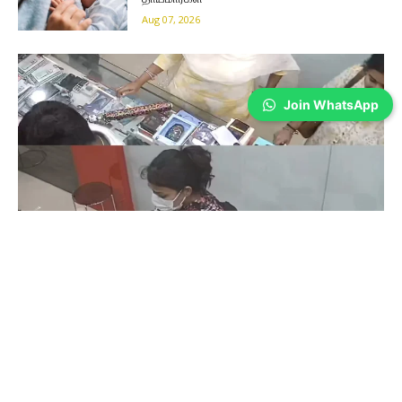
Aug 07, 2026
Join WhatsApp
Coimbatore
கோவையில் செய்த தவறை உணர்ந்த
இளம்பெண்- வீடியோ காட்சிகள்…
Prakash N
-
Aug 06, 2026
கோவை காந்திபுரம் செல்போன் கடையில் வாடிக்கையாளர் போல் நடித்து
ஐபோன் 13-ஐ திருடிச் சென்ற இளம்பெண், சிசிடிவி காட்சிகள் வைரலானதைத்
தொடர்ந்து தனது தவறை ஒப்புக்கொண்டு செல்போனை மீண்டும் கடையில்
ஒப்படைத்தார்.