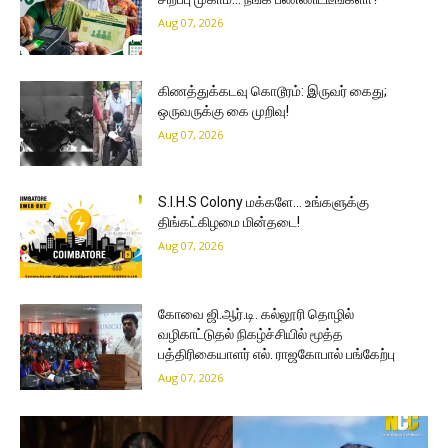
Aug 07, 2026
கிணத்துக்கடவு கொடூரம்: இருவர் கைது;
ஒருவருக்கு கை முறிவு!
Aug 07, 2026
S.I.H.S Colony மக்களே… உங்களுக்கு
திங்கட்கிழமை மின்தடை!
Aug 07, 2026
கோவை ஜி.ஆர்.டி. கல்லூரி தொழில்
வழிகாட்டுதல் நிகழ்ச்சியில் மூத்த
பத்திரிகையாளர் எல். ராஜகோபால் பங்கேற்பு
Aug 07, 2026