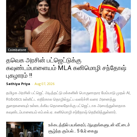
Coimbatore
தவெக அரசின் பட்ஜெட்டுக்கு
கவுண்டம்பாளையம் MLA கனிமொழி சந்தோஷ்
புகழாரம் !!
Sathiya Priya
-
Aug 07, 2026
தமிழக அரசின் பட்ஜெட் அடித்தட்டு மக்களின் பொருளாதார மேம்பாடு முதல் AI,
Robotics உள்ளிட்ட எதிர்கால தொழில்நுட்ப வளர்ச்சி வரை அனைத்து
துறைகளையும் உள்ளடக்கிய தொலைநோக்கு பட்ஜெட்டாக அமைந்துள்ளதாக
கவுண்டம்பாளையம் எம்.எல்.ஏ. கனிமொழி சந்தோஷ் தெரிவித்துள்ளார்.
உக்கடத்தில் பயங்கரம்; ஆயுதங்களுடன் வீட்டைச்
சூழ்ந்த கும்பல்… 5 பேர் கைது