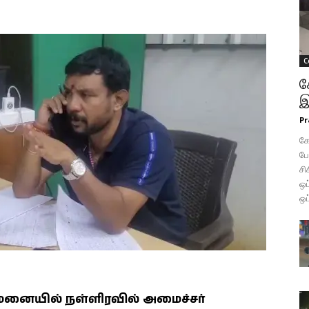
C
க
இ
Pr
கோ
போ
சி
ஒப
ஒப
ையில் நள்ளிரவில் அமைச்சர்