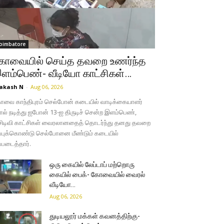
oimbatore
ோவையில் செய்த தவறை உணர்ந்த
ளம்பெண்- வீடியோ காட்சிகள்…
akash N
-
Aug 06, 2026
வை காந்திபுரம் செல்போன் கடையில் வாடிக்கையாளர்
ல் நடித்து ஐபோன் 13-ஐ திருடிச் சென்ற இளம்பெண்,
சிடிவி காட்சிகள் வைரலானதைத் தொடர்ந்து தனது தவறை
்புக்கொண்டு செல்போனை மீண்டும் கடையில்
்படைத்தார்.
ஒரு கையில் லேப்டாப் மற்றொரு
கையில் பைக்- கோவையில் வைரல்
வீடியோ…
Aug 06, 2026
துடியலூர் மக்கள் கவனத்திற்கு-