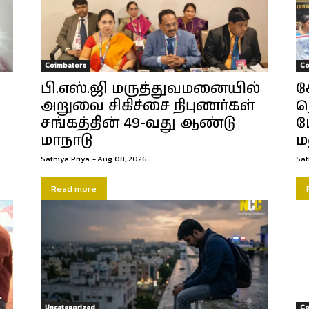
Coimbatore
Co
பி.எஸ்.ஜி மருத்துவமனையில்
க
அறுவை சிகிச்சை நிபுணர்கள்
த
சங்கத்தின் 49-வது ஆண்டு
ப
மாநாடு
ம
Sathiya Priya
-
Aug 08, 2026
Sat
Read more
Uncategorized
Co