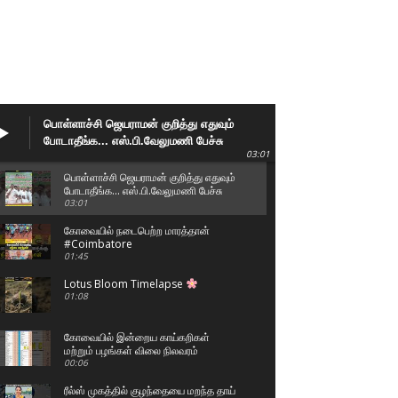
பொள்ளாச்சி ஜெயராமன் குறித்து எதுவும்
போடாதீங்க... எஸ்.பி.வேலுமணி பேச்சு
03:01
பொள்ளாச்சி ஜெயராமன் குறித்து எதுவும்
போடாதீங்க... எஸ்.பி.வேலுமணி பேச்சு
03:01
கோவையில் நடைபெற்ற மாரத்தான்
#Coimbatore
01:45
Lotus Bloom Timelapse
01:08
கோவையில் இன்றைய காய்கறிகள்
மற்றும் பழங்கள் விலை நிலவரம்
00:06
ரீல்ஸ் முகத்தில் குழந்தையை மறந்த தாய்