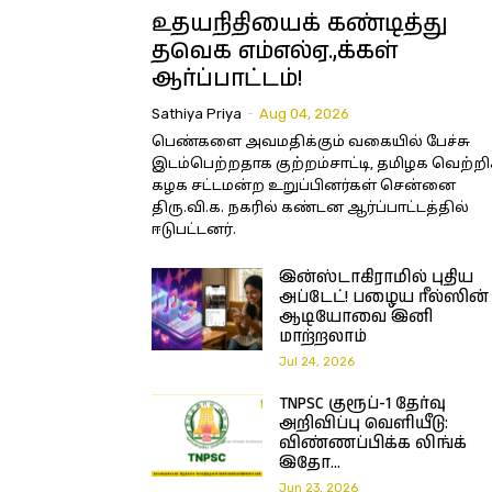
உதயநிதியைக் கண்டித்து
தவெக எம்எல்ஏ.,க்கள்
ஆர்ப்பாட்டம்!
Sathiya Priya
-
Aug 04, 2026
பெண்களை அவமதிக்கும் வகையில் பேச்சு
இடம்பெற்றதாக குற்றம்சாட்டி, தமிழக வெற்றி
கழக சட்டமன்ற உறுப்பினர்கள் சென்னை
திரு.வி.க. நகரில் கண்டன ஆர்ப்பாட்டத்தில்
ஈடுபட்டனர்.
இன்ஸ்டாகிராமில் புதிய
அப்டேட்! பழைய ரீல்ஸின்
ஆடியோவை இனி
மாற்றலாம்
Jul 24, 2026
TNPSC குரூப்-1 தேர்வு
அறிவிப்பு வெளியீடு:
விண்ணப்பிக்க லிங்க்
இதோ…
Jun 23, 2026