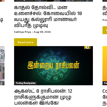
காதல் தோல்வி… மன
த
உளைச்சல்: கோவையில் 18
வ
டி
வயது கல்லூரி மாணவர்
Pra
விபரீத முடிவு
Sathiya Priya
-
Aug 08, 2026
Read more
Today Rasipalan
Co
ஆகஸ்ட் 8 ராசிபலன்: 12
C
ராசிகளுக்குமான முழு
க
பலன்கள் இங்கே!
ந