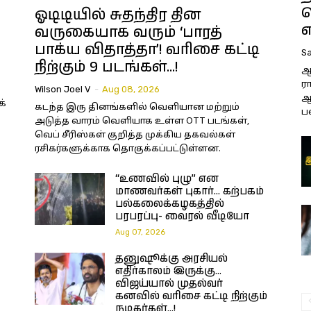
த
ஓடிடியில் சுதந்திர தின
எ
வருகையாக வரும் ‘பாரத்
பாக்ய விதாத்தா’! வரிசை கட்டி
Sa
நிற்கும் 9 படங்கள்…!
ஆ
ர
Wilson Joel V
-
Aug 08, 2026
ஆ
க்
கடந்த இரு தினங்களில் வெளியான மற்றும்
ப
அடுத்த வாரம் வெளியாக உள்ள OTT படங்கள்,
வெப் சீரிஸ்கள் குறித்த முக்கிய தகவல்கள்
ரசிகர்களுக்காக தொகுக்கப்பட்டுள்ளன.
“உணவில் புழு” என
மாணவர்கள் புகார்… கற்பகம்
பல்கலைக்கழகத்தில்
பரபரப்பு- வைரல் வீடியோ
Aug 07, 2026
தனுஷூக்கு அரசியல்
எதிர்காலம் இருக்கு…
விஜய்யால் முதல்வர்
கனவில் வரிசை கட்டி நிற்கும்
நடிகர்கள்…!