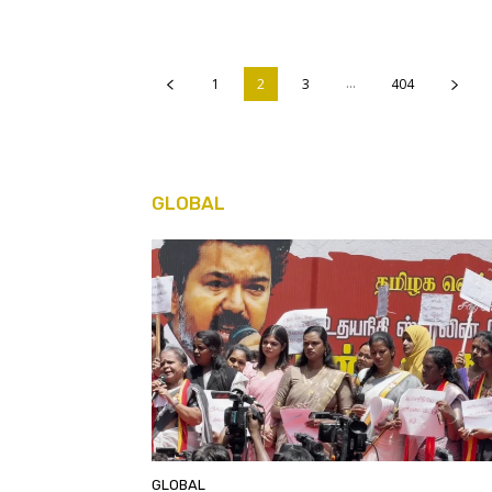
...
1
2
3
404
GLOBAL
GLOBAL