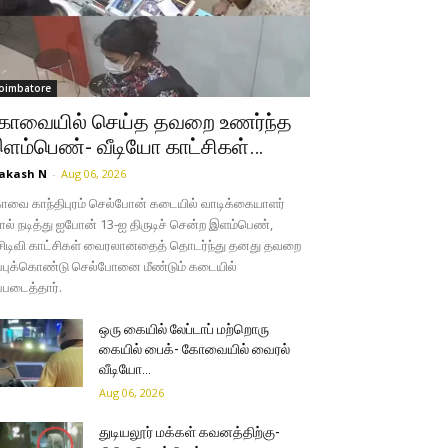
oimbatore
ோவையில் செய்த தவறை உணர்ந்த
ளம்பெண்- வீடியோ காட்சிகள்…
akash N
-
Aug 06, 2026
வை காந்திபுரம் செல்போன் கடையில் வாடிக்கையாளர்
ல் நடித்து ஐபோன் 13-ஐ திருடிச் சென்ற இளம்பெண்,
சிடிவி காட்சிகள் வைரலானதைத் தொடர்ந்து தனது தவறை
்புக்கொண்டு செல்போனை மீண்டும் கடையில்
்படைத்தார்.
ஒரு கையில் லேப்டாப் மற்றொரு
கையில் பைக்- கோவையில் வைரல்
வீடியோ…
Aug 06, 2026
துடியலூர் மக்கள் கவனத்திற்கு-