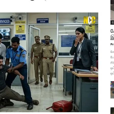
C
க
இ
Pr
கோ
போ
சி
ஒப
ஒப