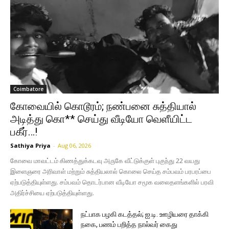
Coimbatore
கோவையில் கொடூரம்; நண்பனை சுத்தியால்
அடித்து கொ** செய்து வீடியோ வெளீயிட்ட
பகீர்…!
Sathiya Priya
-
Aug 06, 2026
கோவை மாவட்டம் கிணத்துக்கடவு அருகே வீட்டுக்குள் புகுந்து 22 வயது
இளைஞரை அரிவாள் மற்றும் சுத்தியலால் கொலை செய்த சம்பவம் பரபரப்பை
ஏற்படுத்தியுள்ளது. சம்பவம் தொடர்பான வீடியோ சமூக வலைதளங்களில் பரவி
அதிர்ச்சியை ஏற்படுத்தியுள்ளது.
நட்பாக பழகி கடத்தல்; ஐ.டி. ஊழியரை தாக்கி
நகை, பணம் பறித்த நால்வர் கைது