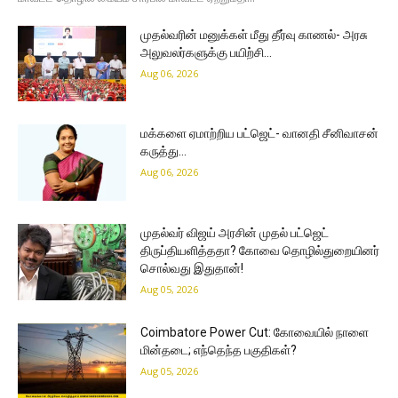
முதல்வரின் மனுக்கள் மீது தீர்வு காணல்- அரசு
அலுவலர்களுக்கு பயிற்சி…
Aug 06, 2026
மக்களை ஏமாற்றிய பட்ஜெட்- வானதி சீனிவாசன்
கருத்து…
Aug 06, 2026
முதல்வர் விஜய் அரசின் முதல் பட்ஜெட்
திருப்தியளித்ததா? கோவை தொழில்துறையினர்
சொல்வது இதுதான்!
Aug 05, 2026
Coimbatore Power Cut: கோவையில் நாளை
மின்தடை; எந்தெந்த பகுதிகள்?
Aug 05, 2026