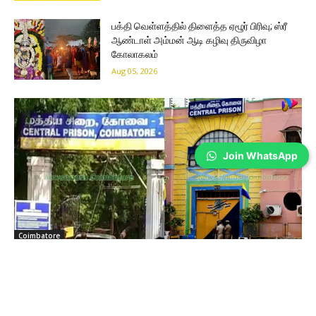
பக்தி வெள்ளத்தில் திளைத்த ஏழூர் பிரிவு; ஸ்ரீ
ஆண்டாள் அம்மன் ஆடி கழிவு திருவிழா
கோலாகலம்
Aug 05, 2026
Join WhatsApp
Coimbatore
பேருந்தில் கல்லூரி மாணவிக்கு பாலியல்
தொல்லை – போலீஸ்காரர் கைது…
Prakash N
-
Aug 05, 2026