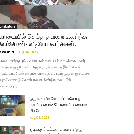
oimbatore
ோவையில் செய்த தவறை உணர்ந்த
ளம்பெண்- வீடியோ காட்சிகள்…
akash N
-
Aug 06, 2026
வை காந்திபுரம் செல்போன் கடையில் வாடிக்கையாளர்
ல் நடித்து ஐபோன் 13-ஐ திருடிச் சென்ற இளம்பெண்,
சிடிவி காட்சிகள் வைரலானதைத் தொடர்ந்து தனது தவறை
்புக்கொண்டு செல்போனை மீண்டும் கடையில்
்படைத்தார்.
ஒரு கையில் லேப்டாப் மற்றொரு
கையில் பைக்- கோவையில் வைரல்
வீடியோ…
Aug 06, 2026
துடியலூர் மக்கள் கவனத்திற்கு-