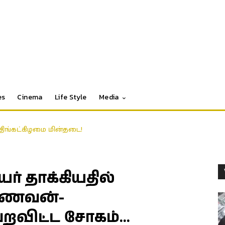
es
Cinema
Life Style
Media
வழிகாட்டுதல் நிகழ்ச்சியில் மூத்த பத்திரிகையாளர் எல். ராஜகோபால
் தாக்கியதில்
ாணவன்-
றவிட்ட சோகம்…