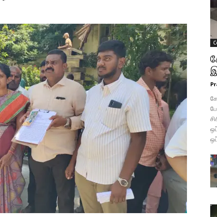
C
க
இ
Pr
கோ
போ
சி
ஒப
ஒப