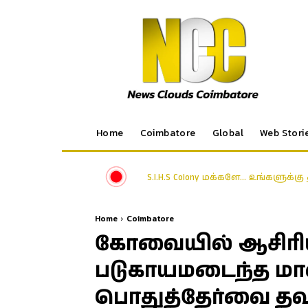
Home
Coimbatore
Global
Web Stori
கோவை ஜி.ஆர்.டி. கல்லூரி தொழில் 
Home
Coimbatore
கோவையில் ஆசிரியர
படுகாயமடைந்த ம
பொதுத்தேர்வை தவ