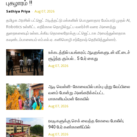
புகழாரம் !!
Sathiya Priya
-
Aug 07, 2026
தமிழக அரசின் பட்ஜெட் அடித்தட்டு மக்களின் பொருளாதார மேம்பாடு முதல் AI,
Robotics உள்ளிட்ட எதிர்கால தொழில்நுட்ப வளர்ச்சி வரை அனைத்து
துறைகளையும் உள்ளடக்கிய தொலைநோக்கு பட்ஜெட்டாக அமைந்துள்ளதாக
கவுண்டம்பாளையம் எம்.எல்.ஏ. கனிமொழி சந்தோஷ் தெரிவித்துள்ளார்.
உக்கடத்தில் பயங்கரம்; ஆயுதங்களுடன் வீட்டைச்
சூழ்ந்த கும்பல்… 5 பேர் கைது
Aug 07, 2026
ஆடி வெள்ளி- கோவையில் பாம்பு புற்று வேப்பிலை
வனம் போன்று அலங்கரிக்கப்பட்ட
மாகாளியம்மன் கோவில்
Aug 07, 2026
ரவுடிகளுக்கு செக் வைத்த கோவை போலீஸ்;
940 பேர் கண்காணிப்பில்
Aug 07, 2026