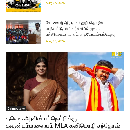
Aug 07, 2026
கோவை ஜி.ஆர்.டி. கல்லூரி தொழில்
வழிகாட்டுதல் நிகழ்ச்சியில் மூத்த
பத்திரிகையாளர் எல். ராஜகோபால் பங்கேற்பு
Aug 07, 2026
Coimbatore
தவெக அரசின் பட்ஜெட்டுக்கு
கவுண்டம்பாளையம் MLA கனிமொழி சந்தோஷ்