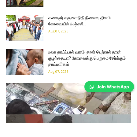
கலைஞர் கருணாநிதி நினைவு தினம்-
கோவையில் அஞ்சலி…
Aug 07, 2026
உலக தாய்ப்பால் வாரம்; தான் பெற்றால் தான்
குழந்தையா? கோவைக்கு பெருமை சேர்க்கும்
தாய்மார்கள்
Aug 07, 2026
Join WhatsApp