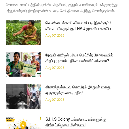
கோவை மாவட்டத்தின் முக்கிய அரசியல், குற்றம், வானிலை, போக்குவரத்து
மற்றும் உள்ளூர் நிகழ்வுகளின் உடனடி செய்திகளை அறிந்து கொள்ளுங்கள்.
வெண்டைக்காய் விலை எப்படி இருக்கும்?
விவசாயிகளுக்கு TNAU முக்கிய கணிப்பு
Aug 07, 2026
ரேஷன் கார்டில் பயோ மெட்ரிக்; கோவையில்
சிறப்பு முகாம்… நீங்க பண்ணிட்டீங்களா?
Aug 07, 2026
கிணத்துக்கடவு கொடூரம்: இருவர் கைது;
ஒருவருக்கு கை முறிவு!
Aug 07, 2026
S.I.H.S Colony மக்களே… உங்களுக்கு
திங்கட்கிழமை மின்தடை!