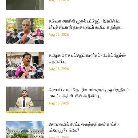
தவெக அரசின் முதல் பட்ஜெட்- இரயில்வே
உற்பத்தியாளர் நல தலைவர் கூறிய கருத்து…
Aug 05, 2026
தமிழக அரசு பட்ஜெட் ஏமாற்றம்- டேக்ட் ஜேம்ஸ்
தெரிவிப்பு…
Aug 05, 2026
அமைப்புசாரா தொழிலாளர்களுக்கு ஓய்வூதியம்-
மாவட்ட ஆட்சியரின் அறிவிப்பு…
Aug 05, 2026
கோவையில் சிறப்பு கைத்தறி கண்காட்சி-
எப்போது? எங்கே?
Aug 05, 2026