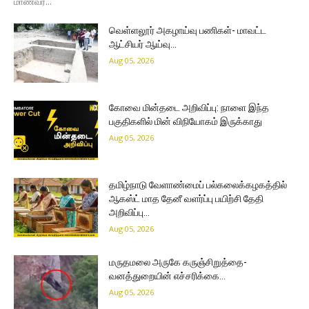
மாணவர்...
வெள்ளலூர் அகழாய்வு பணிகள்- மாவட்ட
ஆட்சியர் ஆய்வு…
Aug 05, 2026
கோவை மின்தடை அறிவிப்பு: நாளை இந்த
பகுதிகளில் மின் விநியோகம் இருக்காது
Aug 05, 2026
தமிழ்நாடு வேளாண்மைப் பல்கலைக்கழகத்தில்
ஆகஸ்ட் மாத தேனீ வளர்ப்பு பயிற்சி தேதி
அறிவிப்பு…
Aug 05, 2026
மருதமலை அருகே கருஞ்சிறுத்தை-
வனத்துறையின் எச்சரிக்கை…
Aug 05, 2026