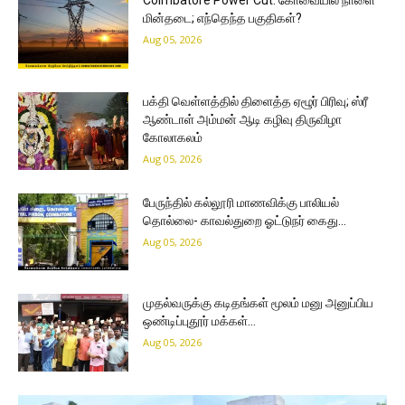
Coimbatore Power Cut: கோவையில் நாளை
மின்தடை; எந்தெந்த பகுதிகள்?
Aug 05, 2026
பக்தி வெள்ளத்தில் திளைத்த ஏழூர் பிரிவு; ஸ்ரீ
ஆண்டாள் அம்மன் ஆடி கழிவு திருவிழா
கோலாகலம்
Aug 05, 2026
பேருந்தில் கல்லூரி மாணவிக்கு பாலியல்
தொல்லை- காவல்துறை ஓட்டுநர் கைது…
Aug 05, 2026
முதல்வருக்கு கடிதங்கள் மூலம் மனு அனுப்பிய
ஒண்டிப்புதூர் மக்கள்…
Aug 05, 2026