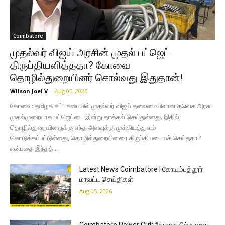
Coimbatore
முதல்வர் விஜய் அரசின் முதல் பட்ஜெட்
திருப்தியளித்ததா? கோவை
தொழில்துறையினர் சொல்வது இதுதான்!
Wilson Joel V
-
Aug 05, 2026
கோவை: தமிழக சட்டசபையில் முதல்வர் விஜய் தலைமையிலான தவெக அரசு
முதல்முறையாக பட்ஜெட்டை இன்று தாக்கல் செய்துள்ளது. இதில்,
தொழில்துறையினருக்கு எந்த அளவுக்கு முக்கியத்துவம்
கொடுக்கப்பட்டுள்ளது, தொழில்துறையினரை திருப்தியடையச் செய்ததா?
என்பதை இந்தத்...
Latest News Coimbatore | கோயம்புத்தூர்
மாவட்ட செய்திகள்
Aug 05, 2026