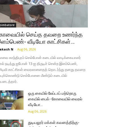
oimbatore
ோவையில் செய்த தவறை உணர்ந்த
ளம்பெண்- வீடியோ காட்சிகள்…
akash N
-
Aug 06, 2026
வை காந்திபுரம் செல்போன் கடையில் வாடிக்கையாளர்
ல் நடித்து ஐபோன் 13-ஐ திருடிச் சென்ற இளம்பெண்,
சிடிவி காட்சிகள் வைரலானதைத் தொடர்ந்து தனது தவறை
்புக்கொண்டு செல்போனை மீண்டும் கடையில்
்படைத்தார்.
ஒரு கையில் லேப்டாப் மற்றொரு
கையில் பைக்- கோவையில் வைரல்
வீடியோ…
Aug 06, 2026
துடியலூர் மக்கள் கவனத்திற்கு-