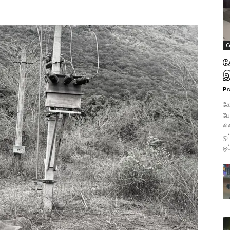
C
க
இ
Pr
கோ
போ
சி
ஒப
ஒப