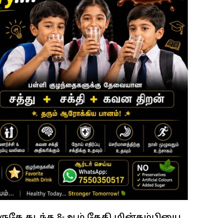
ருகே கடந்த 8-ஆம் தேதி மின்கம்பியை