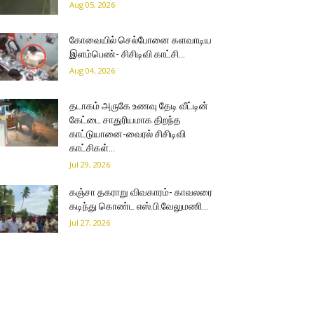
Aug 05, 2026
கோவையில் செல்போனை களவாடிய
இளம்பெண்- சிசிடிவி காட்சி…
Aug 04, 2026
தடாகம் அருகே உணவு தேடி வீட்டின்
கேட்டை சாதுரியமாக திறந்த
காட்டுயானை-வைரல் சிசிடிவி
காட்சிகள்…
Jul 29, 2026
கஞ்சா தகராறு விவகாரம்- காவலரை
கடிந்து கொண்ட எஸ்.பி.வேலுமணி…
Jul 27, 2026