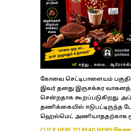
கோவை செட்டிபாளையம் பகுதியைச
இவர் தனது இருசக்கர வாகனத
சென்றதாக கூறப்படுகிறது. அப
தணிக்கையில் ஈடுபட்டிருந்த ப
ஹெல்மெட் அணியாததற்காக ரூ.1
CLICK HERE TO READ NEWS:கோ