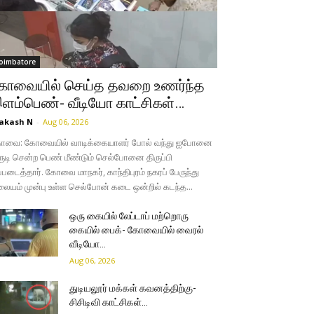
oimbatore
ோவையில் செய்த தவறை உணர்ந்த
ளம்பெண்- வீடியோ காட்சிகள்…
akash N
-
Aug 06, 2026
ோவை: கோவையில் வாடிக்கையாளர் போல் வந்து ஐபோனை
ருடி சென்ற பெண் மீண்டும் செல்போனை திருப்பி
்படைத்தார். கோவை மாநகர், காந்திபுரம் நகரப் பேருந்து
லையம் முன்பு உள்ள செல்போன் கடை ஒன்றில் கடந்த...
ஒரு கையில் லேப்டாப் மற்றொரு
கையில் பைக்- கோவையில் வைரல்
வீடியோ…
Aug 06, 2026
துடியலூர் மக்கள் கவனத்திற்கு-
சிசிடிவி காட்சிகள்…