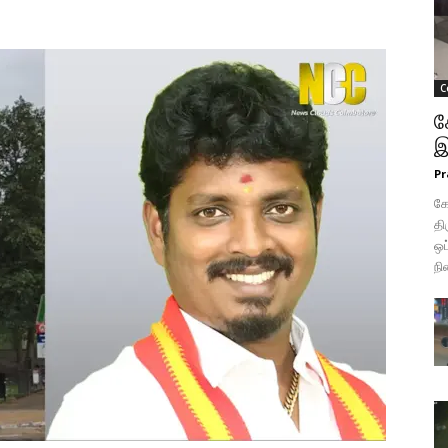
C
க
இ
Pr
க
தி
ஒப
நி