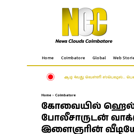
Home
Coimbatore
Global
Web Stori
ஆடி 4வது வெள்ளி ஸ்பெஷல்… பெண
Home
Coimbatore
கோவையில் ஹெல்மெ
போலீசாருடன் வாக்
இளைஞரின் வீடியோ