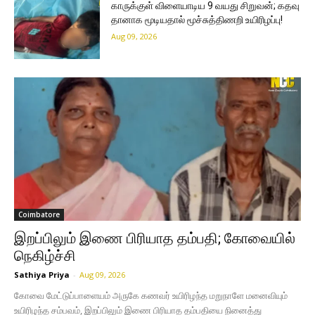
காருக்குள் விளையாடிய 9 வயது சிறுவன்; கதவு
தானாக மூடியதால் மூச்சுத்திணறி உயிரிழப்பு!
Aug 09, 2026
Coimbatore
இறப்பிலும் இணை பிரியாத தம்பதி; கோவையில்
நெகிழ்ச்சி
Sathiya Priya
-
Aug 09, 2026
கோவை மேட்டுப்பாளையம் அருகே கணவர் உயிரிழந்த மறுநாளே மனைவியும்
உயிரிழந்த சம்பவம், இறப்பிலும் இணை பிரியாத தம்பதியை நினைத்து