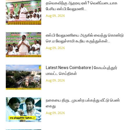
தவெகவிற்கு ஆதரவு ஏன்? வெளிப்படையாக
பேசிய எஸ்.பி.வேலுமணி…
Aug 09, 2026
எஸ்.பி வேலுமணியை அருகில் வைத்து கொண்டு
செ.ம.வேலுச்சாமி கூறிய கருத்துக்கள்…
Aug 09, 2026
Latest News Coimbatore | கோயம்புத்தூர்
மாவட்ட செய்திகள்
Aug 09, 2026
நகையை திருட முயன்ற பக்கத்து வீட்டு பெண்
கைது
Aug 09, 2026