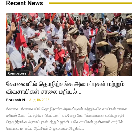
Recent News
Coimbatore
கோவையில் தொழிற்சங்க அமைப்புகள் மற்றும்
விவசாயிகள் சாலை மறியல்…
Prakash N
-
Aug 10, 2026
கோவை: கோவையில் தொழிற்சங்க அமைப்புகள் மற்றும் விவசாயிகள் சாலை
மறியல் போராட்டத்தில் ஈடுபட்டனர். பல்வேறு கோரிக்கைகளை வலியுறுத்தி
தொழிற்சங்க அமைப்புகள் மற்றும் ஐக்கிய விவசாயிகள் முன்னணி சார்பில்
கோவை மாவட்ட ஆட்சியர் அலுவலகம் அருகில்...