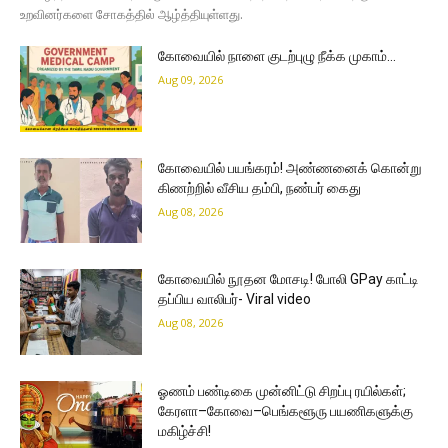
உறவினர்களை சோகத்தில் ஆழ்த்தியுள்ளது.
கோவையில் நாளை குடற்புழு நீக்க முகாம்…
Aug 09, 2026
கோவையில் பயங்கரம்! அண்ணனைக் கொன்று
கிணற்றில் வீசிய தம்பி, நண்பர் கைது
Aug 08, 2026
கோவையில் நூதன மோசடி! போலி GPay காட்டி
தப்பிய வாலிபர்- Viral video
Aug 08, 2026
ஓணம் பண்டிகை முன்னிட்டு சிறப்பு ரயில்கள்;
கேரளா–கோவை–பெங்களூரு பயணிகளுக்கு
மகிழ்ச்சி!