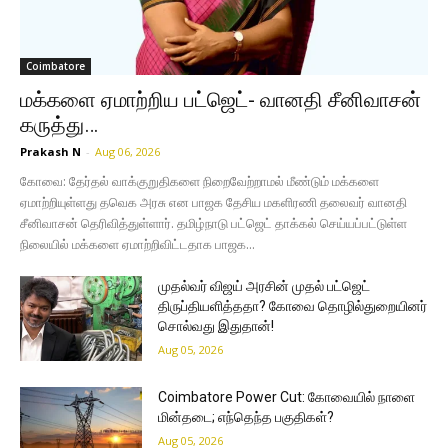
Coimbatore
மக்களை ஏமாற்றிய பட்ஜெட்- வானதி சீனிவாசன்
கருத்து…
Prakash N
-
Aug 06, 2026
கோவை: தேர்தல் வாக்குறுதிகளை நிறைவேற்றாமல் மீண்டும் மக்களை
ஏமாற்றியுள்ளது தவெக அரசு என பாஜக தேசிய மகளிரணி தலைவர் வானதி
சீனிவாசன் தெரிவித்துள்ளார். தமிழ்நாடு பட்ஜெட் தாக்கல் செய்யப்பட்டுள்ள
நிலையில் மக்களை ஏமாற்றிவிட்டதாக பாஜக...
முதல்வர் விஜய் அரசின் முதல் பட்ஜெட்
திருப்தியளித்ததா? கோவை தொழில்துறையினர்
சொல்வது இதுதான்!
Aug 05, 2026
Coimbatore Power Cut: கோவையில் நாளை
மின்தடை; எந்தெந்த பகுதிகள்?
Aug 05, 2026