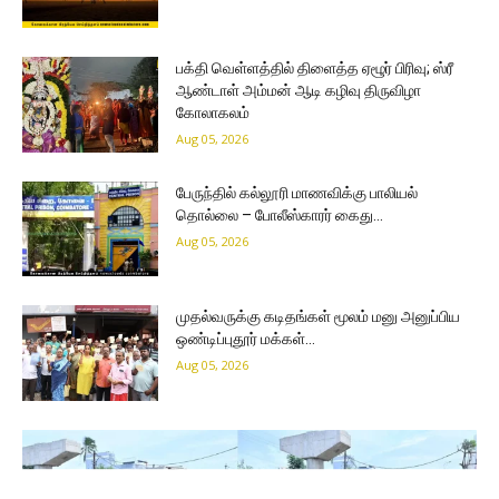
பக்தி வெள்ளத்தில் திளைத்த ஏழூர் பிரிவு; ஸ்ரீ
ஆண்டாள் அம்மன் ஆடி கழிவு திருவிழா
கோலாகலம்
Aug 05, 2026
பேருந்தில் கல்லூரி மாணவிக்கு பாலியல்
தொல்லை – போலீஸ்காரர் கைது…
Aug 05, 2026
முதல்வருக்கு கடிதங்கள் மூலம் மனு அனுப்பிய
ஒண்டிப்புதூர் மக்கள்…
Aug 05, 2026