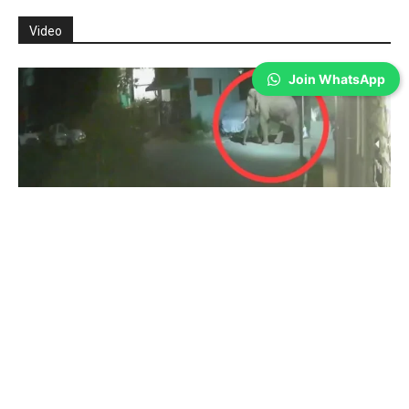
Video
Join WhatsApp
Coimbatore
துடியலூர் மக்கள் கவனத்திற்கு- சிசிடிவி
காட்சிகள்…
Prakash N
-
Aug 05, 2026
கோவை: துடியலூர் அருகே ஊருக்குள் காட்டு யானை நடமாடும் சிசிடிவி
காட்சிகள் வெளியாகி உள்ளது. கோவை துடியலூர் அடுத்த கதிர்
நாயக்கன்பாளையம் பகுதியில் ஒற்றை காட்டி யானை இரவு நேரத்தில் ஊருக்குள்
நடமாடும் சிசிடிவி...