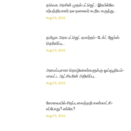
தவெக அரசின் முதல் பட்ஜெட்- இரயில்வே
உற்பத்தியாளர் நல தலைவர் கூறிய கருத்து…
Aug 05, 2026
தமிழக அரசு பட்ஜெட் ஏமாற்றம்- டேக்ட் ஜேம்ஸ்
தெரிவிப்பு…
Aug 05, 2026
அமைப்புசாரா தொழிலாளர்களுக்கு ஓய்வூதியம்-
மாவட்ட ஆட்சியரின் அறிவிப்பு…
Aug 05, 2026
கோவையில் சிறப்பு கைத்தறி கண்காட்சி-
எப்போது? எங்கே?
Aug 05, 2026