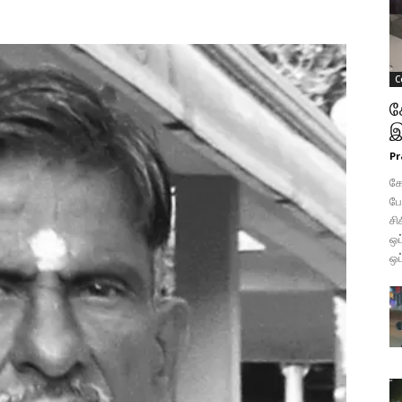
C
க
இ
Pr
கோ
போ
சி
ஒப
ஒப