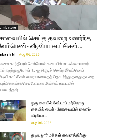
oimbatore
ோவையில் செய்த தவறை உணர்ந்த
ளம்பெண்- வீடியோ காட்சிகள்…
akash N
-
Aug 06, 2026
வை காந்திபுரம் செல்போன் கடையில் வாடிக்கையாளர்
ல் நடித்து ஐபோன் 13-ஐ திருடிச் சென்ற இளம்பெண்,
சிடிவி காட்சிகள் வைரலானதைத் தொடர்ந்து தனது தவறை
்புக்கொண்டு செல்போனை மீண்டும் கடையில்
்படைத்தார்.
ஒரு கையில் லேப்டாப் மற்றொரு
கையில் பைக்- கோவையில் வைரல்
வீடியோ…
Aug 06, 2026
துடியலூர் மக்கள் கவனத்திற்கு-