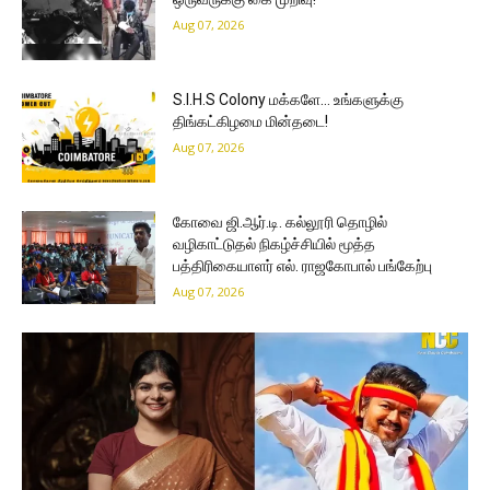
Aug 07, 2026
S.I.H.S Colony மக்களே… உங்களுக்கு
திங்கட்கிழமை மின்தடை!
Aug 07, 2026
கோவை ஜி.ஆர்.டி. கல்லூரி தொழில்
வழிகாட்டுதல் நிகழ்ச்சியில் மூத்த
பத்திரிகையாளர் எல். ராஜகோபால் பங்கேற்பு
Aug 07, 2026