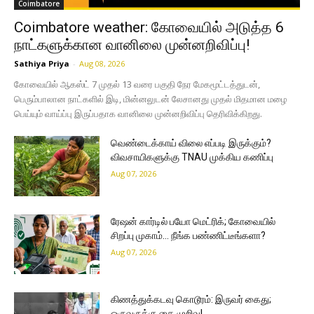
Coimbatore
Coimbatore weather: கோவையில் அடுத்த 6
நாட்களுக்கான வானிலை முன்னறிவிப்பு!
Sathiya Priya
-
Aug 08, 2026
கோவையில் ஆகஸ்ட் 7 முதல் 13 வரை பகுதி நேர மேகமூட்டத்துடன்,
பெரும்பாலான நாட்களில் இடி, மின்னலுடன் லேசானது முதல் மிதமான மழை
பெய்யும் வாய்ப்பு இருப்பதாக வானிலை முன்னறிவிப்பு தெரிவிக்கிறது.
வெண்டைக்காய் விலை எப்படி இருக்கும்?
விவசாயிகளுக்கு TNAU முக்கிய கணிப்பு
Aug 07, 2026
ரேஷன் கார்டில் பயோ மெட்ரிக்; கோவையில்
சிறப்பு முகாம்… நீங்க பண்ணிட்டீங்களா?
Aug 07, 2026
கிணத்துக்கடவு கொடூரம்: இருவர் கைது;
ஒருவருக்கு கை முறிவு!