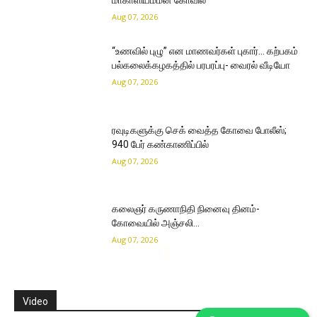
மாகாளியம்மன் கோவில்
Aug 07, 2026
“உணவில் புழு” என மாணவர்கள் புகார்… கற்பகம்
பல்கலைக்கழகத்தில் பரபரப்பு- வைரல் வீடியோ
Aug 07, 2026
ரவுடிகளுக்கு செக் வைத்த கோவை போலீஸ்;
940 பேர் கண்காணிப்பில்
Aug 07, 2026
கலைஞர் கருணாநிதி நினைவு தினம்-
கோவையில் அஞ்சலி…
Aug 07, 2026
Video