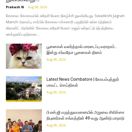
Prakash N
-
Aug 08, 2026
கோவை: கோவையில் சுதேசி மேளா நிகழ்ச்சி துவங்கியது. Swadeshi Jagran
Manch அமைப்பு சார்பில் கோவை ஈச்சனாரி பகுதியில் உள்ள ரத்தினம்
கிராண்ட் அரங்கில் 'கோவை சுதேசி மேளா' எனும் உள்நாட்டு உற்பத்தியை
ஊக்குவிப்பதற்கான...
பூனைகள் வளர்த்தால் மாரடைப்பு வராதாம்…
இன்று சர்வதேச பூனைகள் தினம்
Aug 08, 2026
Latest News Coimbatore | கோயம்புத்தூர்
மாவட்ட செய்திகள்
Aug 08, 2026
பி.எஸ்.ஜி மருத்துவமனையில் அறுவை சிகிச்சை
நிபுணர்கள் சங்கத்தின் 49-வது ஆண்டு மாநாடு
Aug 08, 2026