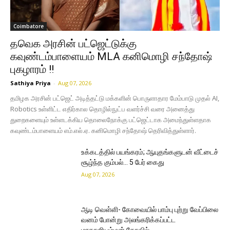
Coimbatore
தவெக அரசின் பட்ஜெட்டுக்கு
கவுண்டம்பாளையம் MLA கனிமொழி சந்தோஷ்
புகழாரம் !!
Sathiya Priya
-
Aug 07, 2026
தமிழக அரசின் பட்ஜெட் அடித்தட்டு மக்களின் பொருளாதார மேம்பாடு முதல் AI,
Robotics உள்ளிட்ட எதிர்கால தொழில்நுட்ப வளர்ச்சி வரை அனைத்து
துறைகளையும் உள்ளடக்கிய தொலைநோக்கு பட்ஜெட்டாக அமைந்துள்ளதாக
கவுண்டம்பாளையம் எம்.எல்.ஏ. கனிமொழி சந்தோஷ் தெரிவித்துள்ளார்.
உக்கடத்தில் பயங்கரம்; ஆயுதங்களுடன் வீட்டைச்
சூழ்ந்த கும்பல்… 5 பேர் கைது
Aug 07, 2026
ஆடி வெள்ளி- கோவையில் பாம்பு புற்று வேப்பிலை
வனம் போன்று அலங்கரிக்கப்பட்ட