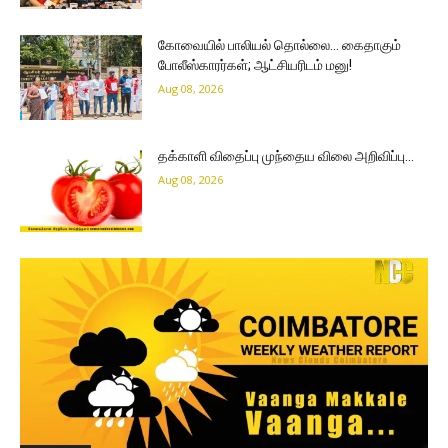
கோவையில் பாலியல் தொல்லை… கைதாகும்
போலீஸ்காரர்கள்; ஆட்சியரிடம் மனு!
Aug 08, 2026
தக்காளி விதைப்பு முந்தைய விலை அறிவிப்பு…
Aug 08, 2026