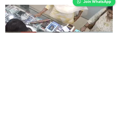
Join WhatsApp
Coimbatore
கோவையில் செய்த தவறை உணர்ந்த
இளம்பெண்- வீடியோ காட்சிகள்…
Prakash N
-
Aug 06, 2026
கோவை காந்திபுரம் செல்போன் கடையில் வாடிக்கையாளர் போல் நடித்து
ஐபோன் 13-ஐ திருடிச் சென்ற இளம்பெண், சிசிடிவி காட்சிகள் வைரலானதைத்
தொடர்ந்து தனது தவறை ஒப்புக்கொண்டு செல்போனை மீண்டும் கடையில்
ஒப்படைத்தார்.
ஒரு கையில் லேப்டாப் மற்றொரு கையில் பைக்-