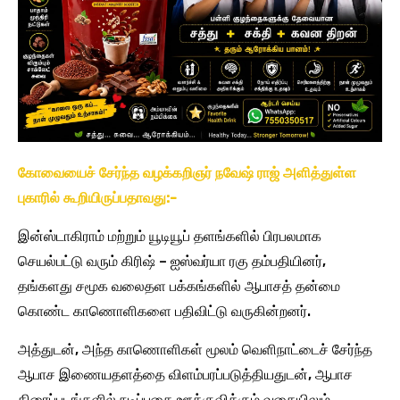
கோவையைச் சேர்ந்த வழக்கறிஞர் நவேஷ் ராஜ் அளித்துள்ள
புகாரில் கூறியிருப்பதாவது:-
இன்ஸ்டாகிராம் மற்றும் யூடியூப் தளங்களில் பிரபலமாக
செயல்பட்டு வரும் கிரிஷ் – ஐஸ்வர்யா ரகு தம்பதியினர்,
தங்களது சமூக வலைதள பக்கங்களில் ஆபாசத் தன்மை
கொண்ட காணொளிகளை பதிவிட்டு வருகின்றனர்.
அத்துடன், அந்த காணொளிகள் மூலம் வெளிநாட்டைச் சேர்ந்த
ஆபாச இணையதளத்தை விளம்பரப்படுத்தியதுடன், ஆபாச
திரைப்படங்களில் நடிப்பதை ஊக்குவிக்கும் வகையிலும்