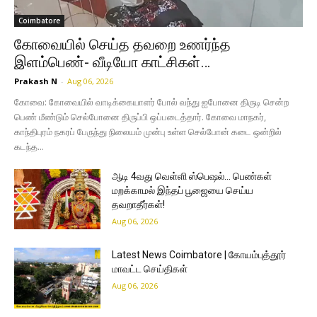
Coimbatore
கோவையில் செய்த தவறை உணர்ந்த
இளம்பெண்- வீடியோ காட்சிகள்…
Prakash N
-
Aug 06, 2026
கோவை: கோவையில் வாடிக்கையாளர் போல் வந்து ஐபோனை திருடி சென்ற
பெண் மீண்டும் செல்போனை திருப்பி ஒப்படைத்தார். கோவை மாநகர்,
காந்திபுரம் நகரப் பேருந்து நிலையம் முன்பு உள்ள செல்போன் கடை ஒன்றில்
கடந்த...
ஆடி 4வது வெள்ளி ஸ்பெஷல்… பெண்கள்
மறக்காமல் இந்தப் பூஜையை செய்ய
தவறாதீர்கள்!
Aug 06, 2026
Latest News Coimbatore | கோயம்புத்தூர்
மாவட்ட செய்திகள்
Aug 06, 2026