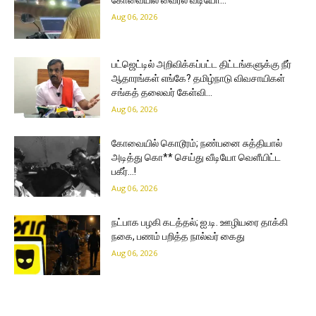
Aug 06, 2026
பட்ஜெட்டில் அறிவிக்கப்பட்ட திட்டங்களுக்கு நீர்
ஆதாரங்கள் எங்கே? தமிழ்நாடு விவசாயிகள்
சங்கத் தலைவர் கேள்வி…
Aug 06, 2026
கோவையில் கொடூரம்; நண்பனை சுத்தியால்
அடித்து கொ** செய்து வீடியோ வெளீயிட்ட
பகீர்…!
Aug 06, 2026
நட்பாக பழகி கடத்தல்; ஐ.டி. ஊழியரை தாக்கி
நகை, பணம் பறித்த நால்வர் கைது
Aug 06, 2026