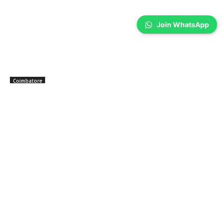
Join WhatsApp
Coimbatore
கோவை அரசு மருத்துவமனை செவிலியர்கள்
மூன்றாவது நாளாக போராட்டம்…
Prakash N
-
Aug 06, 2026
கோவை அரசு மருத்துவமனையில் செவிலியர்கள், பல்வேறு கோரிக்கைகளை
வலியுறுத்தி மூன்றாவது நாளாக கருப்பு பேட்ஜ் அணிந்து கவன ஈர்ப்பு
போராட்டத்தில் ஈடுபட்டனர். இருப்பினும் மருத்துவ சேவைகள்
பாதிக்கப்படவில்லை.
Coimbatore Weather: 6 நாட்களுக்கான
வானிலை… எந்தெந்த நாட்களில் மழை?
Aug 06, 2026