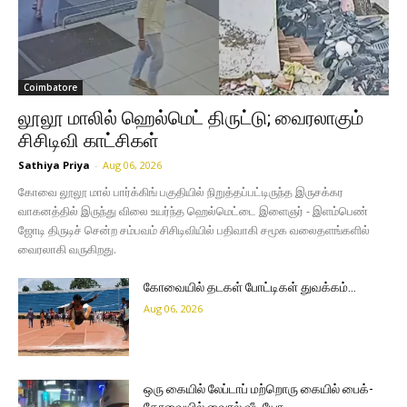
Coimbatore
லூலூ மாலில் ஹெல்மெட் திருட்டு; வைரலாகும்
சிசிடிவி காட்சிகள்
Sathiya Priya
-
Aug 06, 2026
கோவை லூலூ மால் பார்க்கிங் பகுதியில் நிறுத்தப்பட்டிருந்த இருசக்கர
வாகனத்தில் இருந்து விலை உயர்ந்த ஹெல்மெட்டை இளைஞர் - இளம்பெண்
ஜோடி திருடிச் சென்ற சம்பவம் சிசிடிவியில் பதிவாகி சமூக வலைதளங்களில்
வைரலாகி வருகிறது.
கோவையில் தடகள் போட்டிகள் துவக்கம்…
Aug 06, 2026
ஒரு கையில் லேப்டாப் மற்றொரு கையில் பைக்-
கோவையில் வைரல் வீடியோ…