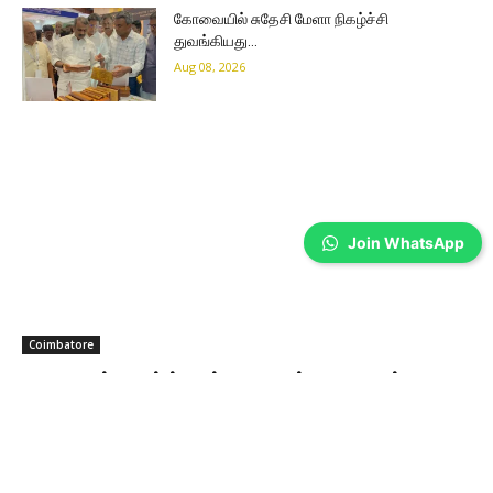
கோவையில் சுதேசி மேளா நிகழ்ச்சி
துவங்கியது…
Aug 08, 2026
Join WhatsApp
Coimbatore
பூனைகள் வளர்த்தால் மாரடைப்பு வராதாம்…
இன்று சர்வதேச பூனைகள் தினம்
Wilson Joel V
-
Aug 08, 2026
சர்வதேச பூனைகள் தினத்தை முன்னிட்டு, வீட்டில் பூனைகளை