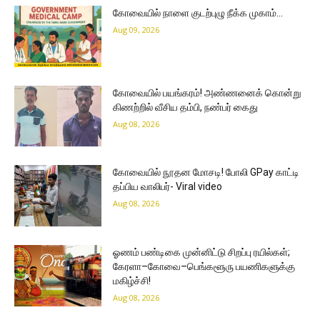
கோவையில் நாளை குடற்புழு நீக்க முகாம்…
Aug 09, 2026
கோவையில் பயங்கரம்! அண்ணனைக் கொன்று
கிணற்றில் வீசிய தம்பி, நண்பர் கைது
Aug 08, 2026
கோவையில் நூதன மோசடி! போலி GPay காட்டி
தப்பிய வாலிபர்- Viral video
Aug 08, 2026
ஓணம் பண்டிகை முன்னிட்டு சிறப்பு ரயில்கள்;
கேரளா–கோவை–பெங்களூரு பயணிகளுக்கு
மகிழ்ச்சி!
Aug 08, 2026