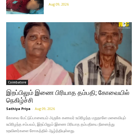
Aug 09, 2026
Coimbatore
இறப்பிலும் இணை பிரியாத தம்பதி; கோவையில்
நெகிழ்ச்சி
Sathiya Priya
-
Aug 09, 2026
கோவை மேட்டுப்பாளையம் அருகே கணவர் உயிரிழந்த மறுநாளே மனைவியும்
உயிரிழந்த சம்பவம், இறப்பிலும் இணை பிரியாத தம்பதியை நினைத்து
உறவினர்களை சோகத்தில் ஆழ்த்தியுள்ளது.