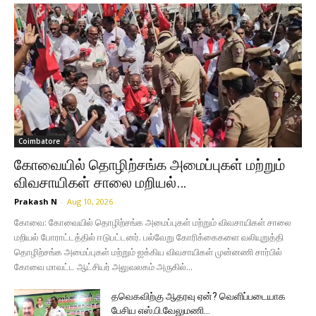
Coimbatore
கோவையில் தொழிற்சங்க அமைப்புகள் மற்றும்
விவசாயிகள் சாலை மறியல்…
Prakash N
-
Aug 10, 2026
கோவை: கோவையில் தொழிற்சங்க அமைப்புகள் மற்றும் விவசாயிகள் சாலை
மறியல் போராட்டத்தில் ஈடுபட்டனர். பல்வேறு கோரிக்கைகளை வலியுறுத்தி
தொழிற்சங்க அமைப்புகள் மற்றும் ஐக்கிய விவசாயிகள் முன்னணி சார்பில்
கோவை மாவட்ட ஆட்சியர் அலுவலகம் அருகில்...
தவெகவிற்கு ஆதரவு ஏன்? வெளிப்படையாக
பேசிய எஸ்.பி.வேலுமணி…