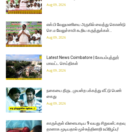
Aug 09, 2026
எஸ்.பி வேலுமணியை அருகில் வைத்து கொண்டு
செ.ம.வேலுச்சாமி கூறிய கருத்துக்கள்…
Aug 09, 2026
Latest News Coimbatore | கோயம்புத்தூர்
மாவட்ட செய்திகள்
Aug 09, 2026
நகையை திருட முயன்ற பக்கத்து வீட்டு பெண்
கைது
Aug 09, 2026
காருக்குள் விளையாடிய 9 வயது சிறுவன்; கதவு
தானாக மூடியதால் மூச்சுத்திணறி உயிரிழப்பு!