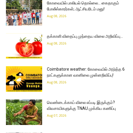
கோவையில் பாலியல் தொல்லை… கைதாகும்
போலீஸ்காரர்கள்; ஆட்சியரிடம் மனு!
Aug 08, 2026
தக்காளி விதைப்பு முந்தைய விலை அறிவிப்பு…
Aug 08, 2026
Coimbatore weather: கோவையில் அடுத்த 6
நாட்களுக்கான வானிலை முன்னறிவிப்பு!
Aug 08, 2026
வெண்டைக்காய் விலை எப்படி இருக்கும்?
விவசாயிகளுக்கு TNAU முக்கிய கணிப்பு
Aug 07, 2026