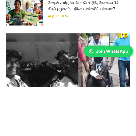
ரேஷன் கார்டில் பயோ மெட்ரிக்; கோவையில்
சிறப்பு முகாம்… நீங்க பண்ணிட்டீங்களா?
Aug 07, 2026
Join WhatsApp
Coimbatore
கிணத்துக்கடவு கொடூரம்: இருவர் கைது;
ஒருவருக்கு கை முறிவு!
Sathiya Priya
-
Aug 07, 2026
கோவை மாவட்டம் கிணத்துக்கடவு அருகே நண்பரை சுத்தியல் மற்றும்
அரிவாளால் கொலை செய்து, அதனை வீடியோவாக பதிவு செய்து சமூக