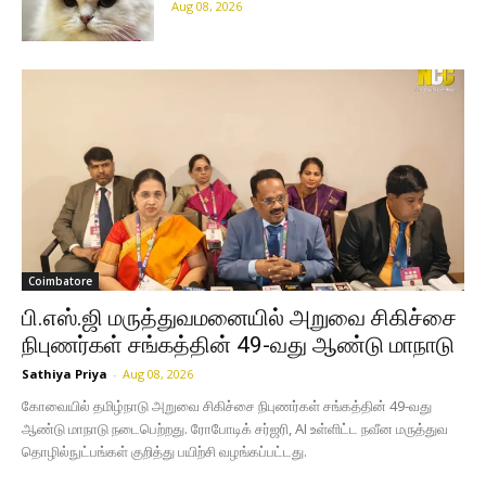
Aug 08, 2026
Coimbatore
பி.எஸ்.ஜி மருத்துவமனையில் அறுவை சிகிச்சை
நிபுணர்கள் சங்கத்தின் 49-வது ஆண்டு மாநாடு
Sathiya Priya
-
Aug 08, 2026
கோவையில் தமிழ்நாடு அறுவை சிகிச்சை நிபுணர்கள் சங்கத்தின் 49-வது
ஆண்டு மாநாடு நடைபெற்றது. ரோபோடிக் சர்ஜரி, AI உள்ளிட்ட நவீன மருத்துவ
தொழில்நுட்பங்கள் குறித்து பயிற்சி வழங்கப்பட்டது.