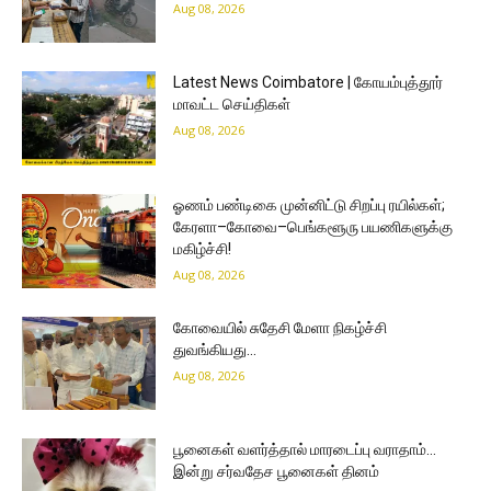
Aug 08, 2026
Latest News Coimbatore | கோயம்புத்தூர்
மாவட்ட செய்திகள்
Aug 08, 2026
ஓணம் பண்டிகை முன்னிட்டு சிறப்பு ரயில்கள்;
கேரளா–கோவை–பெங்களூரு பயணிகளுக்கு
மகிழ்ச்சி!
Aug 08, 2026
கோவையில் சுதேசி மேளா நிகழ்ச்சி
துவங்கியது…
Aug 08, 2026
பூனைகள் வளர்த்தால் மாரடைப்பு வராதாம்…
இன்று சர்வதேச பூனைகள் தினம்