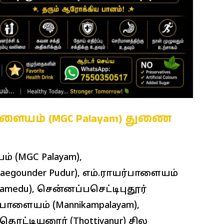
பாளையம் (MGC Palayam) துணை
் (MGC Palayam),
egounder Pudur), எம்.ராயர்பாளையம்
ndamedu), சென்னப்பசெட்டிபுதூர்
் பாளையம் (Mannikampalayam),
 தொட்டியனூர் (Thottiyanur) சில