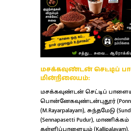
மசக்கவுண்டன் செட்டிப் 
மின்நிலையம்:
மசக்கவுண்டன் செட்டிப் பாளையம
பொன்னேகவுண்டன்புதூர் (Ponna
(M.Rayarpalayam), சுந்தமேடு (Su
(Sennapasetti Pudur), மாணிக்கம
கள்ளிப்பாளையம் (Kallipalayam),