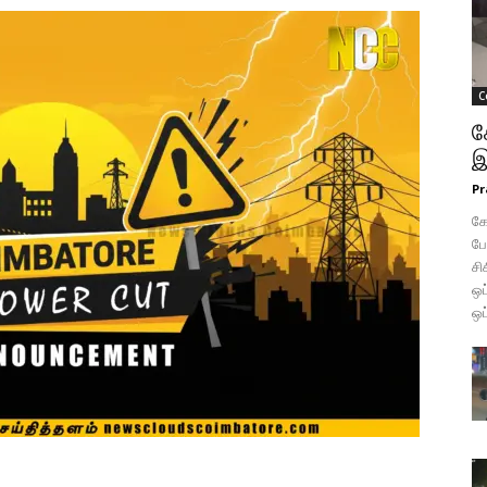
C
க
இ
Pr
கோ
போ
சி
ஒப
ஒப