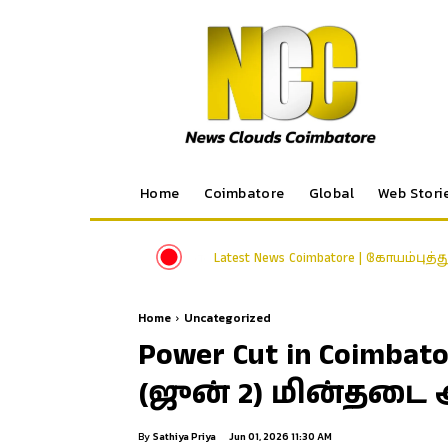
Home
Coimbatore
Global
Web Stori
Latest News Coimbatore | கோயம்புத்
Home
Uncategorized
Power Cut in Coim
(ஜுன் 2) மின்தடை அ
By
Sathiya Priya
Jun 01, 2026 11:30 AM