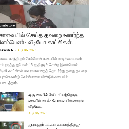
oimbatore
ோவையில் செய்த தவறை உணர்ந்த
ளம்பெண்- வீடியோ காட்சிகள்…
akash N
-
Aug 06, 2026
வை காந்திபுரம் செல்போன் கடையில் வாடிக்கையாளர்
ல் நடித்து ஐபோன் 13-ஐ திருடிச் சென்ற இளம்பெண்,
சிடிவி காட்சிகள் வைரலானதைத் தொடர்ந்து தனது தவறை
்புக்கொண்டு செல்போனை மீண்டும் கடையில்
்படைத்தார்.
ஒரு கையில் லேப்டாப் மற்றொரு
கையில் பைக்- கோவையில் வைரல்
வீடியோ…
Aug 06, 2026
துடியலூர் மக்கள் கவனத்திற்கு-