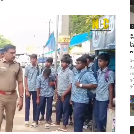
C
க
இ
Pr
கோ
போ
சி
ஒப
ஒப