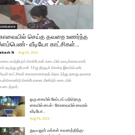
oimbatore
ோவையில் செய்த தவறை உணர்ந்த
ளம்பெண்- வீடியோ காட்சிகள்…
akash N
-
Aug 06, 2026
வை காந்திபுரம் செல்போன் கடையில் வாடிக்கையாளர்
ல் நடித்து ஐபோன் 13-ஐ திருடிச் சென்ற இளம்பெண்,
சிடிவி காட்சிகள் வைரலானதைத் தொடர்ந்து தனது தவறை
்புக்கொண்டு செல்போனை மீண்டும் கடையில்
்படைத்தார்.
ஒரு கையில் லேப்டாப் மற்றொரு
கையில் பைக்- கோவையில் வைரல்
வீடியோ…
Aug 06, 2026
துடியலூர் மக்கள் கவனத்திற்கு-