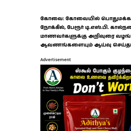
கோவை: கோவையில் பொதுமக்களி
நோக்கில், பேரூர் டி.எஸ்.பி. கால்
மாணவர்களுக்கு அறிவுரை வழங்
ஆவணங்களையும் ஆய்வு செய்தார
Advertisement