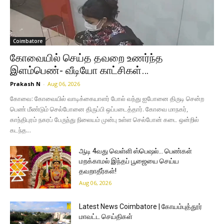
Coimbatore
கோவையில் செய்த தவறை உணர்ந்த
இளம்பெண்- வீடியோ காட்சிகள்…
Prakash N
-
Aug 06, 2026
கோவை: கோவையில் வாடிக்கையாளர் போல் வந்து ஐபோனை திருடி சென்ற
பெண் மீண்டும் செல்போனை திருப்பி ஒப்படைத்தார். கோவை மாநகர்,
காந்திபுரம் நகரப் பேருந்து நிலையம் முன்பு உள்ள செல்போன் கடை ஒன்றில்
கடந்த...
ஆடி 4வது வெள்ளி ஸ்பெஷல்… பெண்கள்
மறக்காமல் இந்தப் பூஜையை செய்ய
தவறாதீர்கள்!
Aug 06, 2026
Latest News Coimbatore | கோயம்புத்தூர்
மாவட்ட செய்திகள்