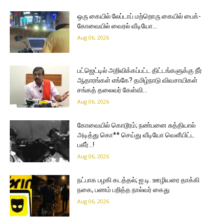
ஒரு கையில் லேப்டாப் மற்றொரு கையில் பைக்-
கோவையில் வைரல் வீடியோ…
Aug 06, 2026
பட்ஜெட்டில் அறிவிக்கப்பட்ட திட்டங்களுக்கு நீர்
ஆதாரங்கள் எங்கே? தமிழ்நாடு விவசாயிகள்
சங்கத் தலைவர் கேள்வி…
Aug 06, 2026
கோவையில் கொடூரம்; நண்பனை சுத்தியால்
அடித்து கொ** செய்து வீடியோ வெளீயிட்ட
பகீர்…!
Aug 06, 2026
நட்பாக பழகி கடத்தல்; ஐ.டி. ஊழியரை தாக்கி
நகை, பணம் பறித்த நால்வர் கைது
Aug 06, 2026