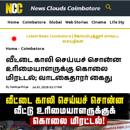
Home
Coimbatore
Global
Web Stories
Cinema
Life Style
Latest News Coimbatore | கோயம்புத்தூர் மாவட்ட
காலை உணவு திட்டத்தில் பயன்பெற்ற மாணவ
மாணவிகள்- கோவை மாநகராட்சி வெளியிட்டுள்ள
செய்திகள்
அறிக்கை…
Home
Coimbatore
வீட்டை காலி செய்யச் சொன்ன
உரிமையாளருக்கு கொலை
மிரட்டல்; வாடகைதாரர் கைது
By
Sathiya Priya
Jul 01, 2026 02:17 PM