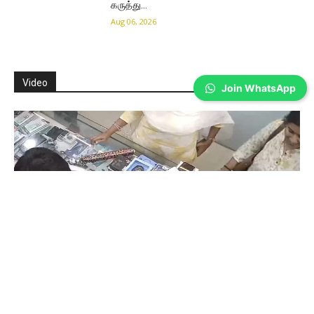
கருத்து…
Aug 06, 2026
Video
Join WhatsApp
Coimbatore
கோவையில் செய்த தவறை உணர்ந்த
இளம்பெண்- வீடியோ காட்சிகள்…
Prakash N
-
Aug 06, 2026