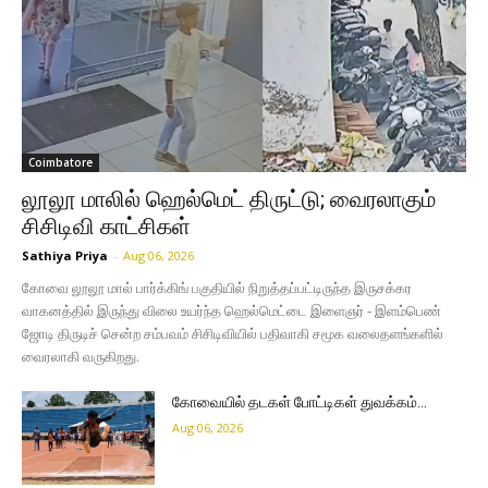
Coimbatore
லூலூ மாலில் ஹெல்மெட் திருட்டு; வைரலாகும்
சிசிடிவி காட்சிகள்
Sathiya Priya
-
Aug 06, 2026
கோவை லூலூ மால் பார்க்கிங் பகுதியில் நிறுத்தப்பட்டிருந்த இருசக்கர
வாகனத்தில் இருந்து விலை உயர்ந்த ஹெல்மெட்டை இளைஞர் - இளம்பெண்
ஜோடி திருடிச் சென்ற சம்பவம் சிசிடிவியில் பதிவாகி சமூக வலைதளங்களில்
வைரலாகி வருகிறது.
கோவையில் தடகள் போட்டிகள் துவக்கம்…
Aug 06, 2026