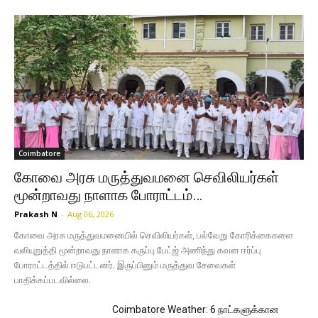
Coimbatore
கோவை அரசு மருத்துவமனை செவிலியர்கள்
மூன்றாவது நாளாக போராட்டம்…
Prakash N
-
Aug 06, 2026
கோவை அரசு மருத்துவமனையில் செவிலியர்கள், பல்வேறு கோரிக்கைகளை
வலியுறுத்தி மூன்றாவது நாளாக கருப்பு பேட்ஜ் அணிந்து கவன ஈர்ப்பு
போராட்டத்தில் ஈடுபட்டனர். இருப்பினும் மருத்துவ சேவைகள்
பாதிக்கப்படவில்லை.
Coimbatore Weather: 6 நாட்களுக்கான