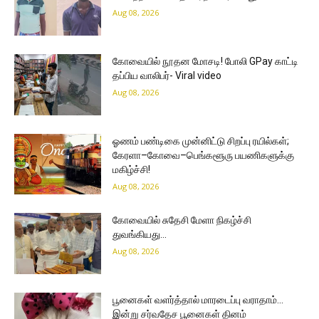
Aug 08, 2026
கோவையில் நூதன மோசடி! போலி GPay காட்டி
தப்பிய வாலிபர்- Viral video
Aug 08, 2026
ஓணம் பண்டிகை முன்னிட்டு சிறப்பு ரயில்கள்;
கேரளா–கோவை–பெங்களூரு பயணிகளுக்கு
மகிழ்ச்சி!
Aug 08, 2026
கோவையில் சுதேசி மேளா நிகழ்ச்சி
துவங்கியது…
Aug 08, 2026
பூனைகள் வளர்த்தால் மாரடைப்பு வராதாம்…
இன்று சர்வதேச பூனைகள் தினம்