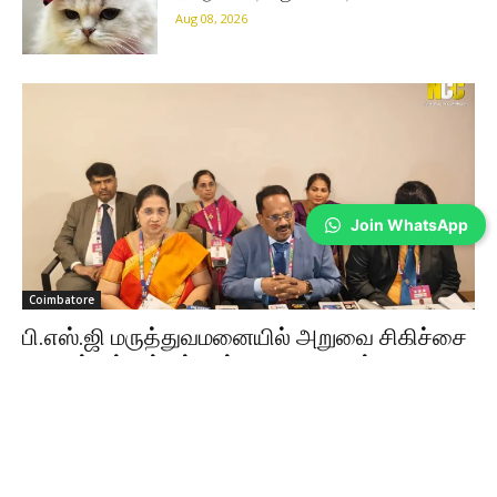
Aug 08, 2026
Join WhatsApp
Coimbatore
பி.எஸ்.ஜி மருத்துவமனையில் அறுவை சிகிச்சை
நிபுணர்கள் சங்கத்தின் 49-வது ஆண்டு மாநாடு
Sathiya Priya
-
Aug 08, 2026
கோவையில் தமிழ்நாடு அறுவை சிகிச்சை நிபுணர்கள் சங்கத்தின் 49-வது
ஆண்டு மாநாடு நடைபெற்றது. ரோபோடிக் சர்ஜரி, AI உள்ளிட்ட நவீன மருத்துவ
தொழில்நுட்பங்கள் குறித்து பயிற்சி வழங்கப்பட்டது.