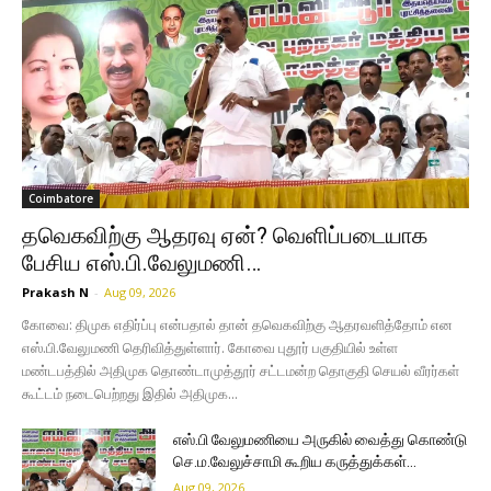
Coimbatore
தவெகவிற்கு ஆதரவு ஏன்? வெளிப்படையாக
பேசிய எஸ்.பி.வேலுமணி…
Prakash N
-
Aug 09, 2026
கோவை: திமுக எதிர்ப்பு என்பதால் தான் தவெகவிற்கு ஆதரவளித்தோம் என
எஸ்.பி.வேலுமணி தெரிவித்துள்ளார். கோவை புதூர் பகுதியில் உள்ள
மண்டபத்தில் அதிமுக தொண்டாமுத்தூர் சட்டமன்ற தொகுதி செயல் வீரர்கள்
கூட்டம் நடைபெற்றது இதில் அதிமுக...
எஸ்.பி வேலுமணியை அருகில் வைத்து கொண்டு
செ.ம.வேலுச்சாமி கூறிய கருத்துக்கள்…
Aug 09, 2026