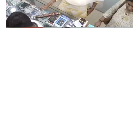
Coimbatore
கோவையில் செய்த தவறை உணர்ந்த
இளம்பெண்- வீடியோ காட்சிகள்…
Prakash N
-
Aug 06, 2026
கோவை காந்திபுரம் செல்போன் கடையில் வாடிக்கையாளர் போல் நடித்து
ஐபோன் 13-ஐ திருடிச் சென்ற இளம்பெண், சிசிடிவி காட்சிகள் வைரலானதைத்
தொடர்ந்து தனது தவறை ஒப்புக்கொண்டு செல்போனை மீண்டும் கடையில்
ஒப்படைத்தார்.
ஒரு கையில் லேப்டாப் மற்றொரு கையில் பைக்-
கோவையில் வைரல் வீடியோ…
Aug 06, 2026