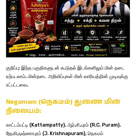
குறிப்பு: இந்த பகுதிகளுடன் கூடுதல் இடங்களிலும் மின் தடை
ஏற்படலாம். மின்தடை அறிவிப்புகள் மின் வாரியத்தின் முடிவுக்கு
உட்பட்டவை.
Negamam (நெகமம்) துணை மின்
நிலையம்:
காட்டம்பட்டி (Kattampatty), ஆர்.சி.புரம் (R.C. Puram),
ஜே.கிருஷ்ணாபுரம் (J. Krishnapuram), நெகமம்