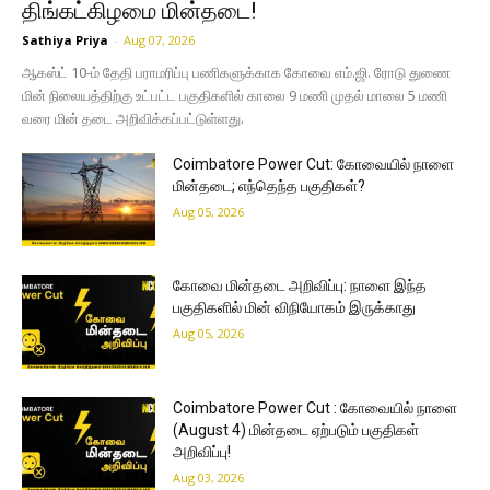
திங்கட்கிழமை மின்தடை!
Sathiya Priya
-
Aug 07, 2026
ஆகஸ்ட் 10-ம் தேதி பராமரிப்பு பணிகளுக்காக கோவை எம்.ஜி. ரோடு துணை
மின் நிலையத்திற்கு உட்பட்ட பகுதிகளில் காலை 9 மணி முதல் மாலை 5 மணி
வரை மின் தடை அறிவிக்கப்பட்டுள்ளது.
Coimbatore Power Cut: கோவையில் நாளை
மின்தடை; எந்தெந்த பகுதிகள்?
Aug 05, 2026
கோவை மின்தடை அறிவிப்பு: நாளை இந்த
பகுதிகளில் மின் விநியோகம் இருக்காது
Aug 05, 2026
Coimbatore Power Cut : கோவையில் நாளை
(August 4) மின்தடை ஏற்படும் பகுதிகள்
அறிவிப்பு!
Aug 03, 2026