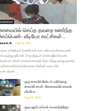
oimbatore
ோவையில் செய்த தவறை உணர்ந்த
ளம்பெண்- வீடியோ காட்சிகள்…
akash N
-
Aug 06, 2026
வை காந்திபுரம் செல்போன் கடையில் வாடிக்கையாளர்
ல் நடித்து ஐபோன் 13-ஐ திருடிச் சென்ற இளம்பெண்,
சிடிவி காட்சிகள் வைரலானதைத் தொடர்ந்து தனது தவறை
்புக்கொண்டு செல்போனை மீண்டும் கடையில்
்படைத்தார்.
ஒரு கையில் லேப்டாப் மற்றொரு
கையில் பைக்- கோவையில் வைரல்
வீடியோ…
Aug 06, 2026
துடியலூர் மக்கள் கவனத்திற்கு-