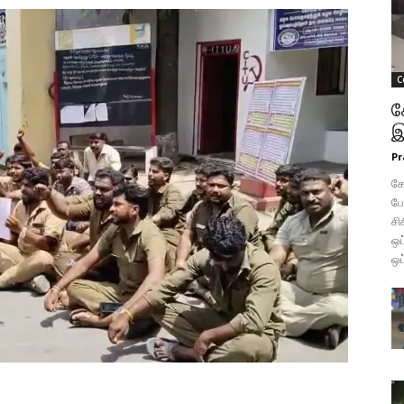
C
க
இ
Pr
கோ
போ
சி
ஒப
ஒப