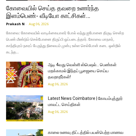
கோவையில் செய்த தவறை உணர்ந்த
இளம்பெண்- வீடியோ காட்சிகள்…
Prakash N
-
Aug 06, 2026
கோவை: கோவையில் வாடிக்கையாளர் போல் வந்து ஐபோனை திருடி சென்ற
பெண் மீண்டும் செல்போனை திருப்பி ஒப்படைத்தார். கோவை மாநகர்,
காந்திபுரம் நகரப் பேருந்து நிலையம் முன்பு உள்ள செல்போன் கடை ஒன்றில்
கடந்த...
ஆடி 4வது வெள்ளி ஸ்பெஷல்… பெண்கள்
மறக்காமல் இந்தப் பூஜையை செய்ய
தவறாதீர்கள்!
Aug 06, 2026
Latest News Coimbatore | கோயம்புத்தூர்
மாவட்ட செய்திகள்
Aug 06, 2026
காலை உணவு திட்டத்தில் பயன்பெற்ற மாணவ