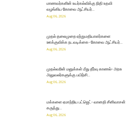
மாணவர்களின் உயர்கல்விக்கு நிதி உதவி
வழங்கிய கோவை ஆட்சியர்…
Aug 06, 2026
முதல் தலைமுறை ஏற்றுமதியாளர்களை
ஊக்குவிக்க நடவடிக்கை- கோவை ஆட்சியர்…
Aug 06, 2026
முதல்வரின் மனுக்கள் மீது தீர்வு காணல்- அரசு
அலுவலர்களுக்கு பயிற்சி…
Aug 06, 2026
மக்களை ஏமாற்றிய பட்ஜெட்- வானதி சீனிவாசன்
கருத்து…
Aug 06, 2026