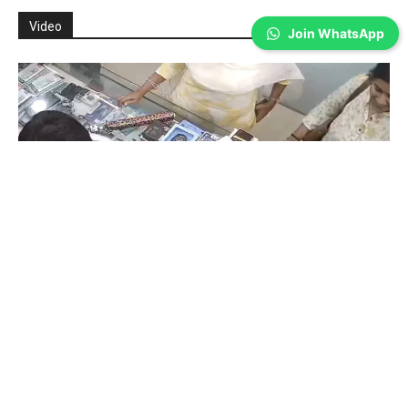
Video
Join WhatsApp
Coimbatore
கோவையில் செய்த தவறை உணர்ந்த
இளம்பெண்- வீடியோ காட்சிகள்…
Prakash N
-
Aug 06, 2026
கோவை: கோவையில் வாடிக்கையாளர் போல் வந்து ஐபோனை திருடி சென்ற
பெண் மீண்டும் செல்போனை திருப்பி ஒப்படைத்தார். கோவை மாநகர்,
காந்திபுரம் நகரப் பேருந்து நிலையம் முன்பு உள்ள செல்போன் கடை ஒன்றில்
கடந்த...