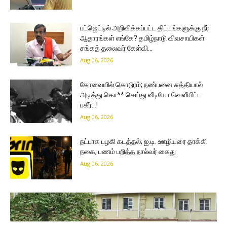
பட்ஜெட்டில் அறிவிக்கப்பட்ட திட்டங்களுக்கு நீர்
ஆதாரங்கள் எங்கே? தமிழ்நாடு விவசாயிகள்
சங்கத் தலைவர் கேள்வி…
Aug 06, 2026
கோவையில் கொடூரம்; நண்பனை சுத்தியால்
அடித்து கொ** செய்து வீடியோ வெளீயிட்ட
பகீர்…!
Aug 06, 2026
நட்பாக பழகி கடத்தல்; ஐ.டி. ஊழியரை தாக்கி
நகை, பணம் பறித்த நால்வர் கைது
Aug 06, 2026