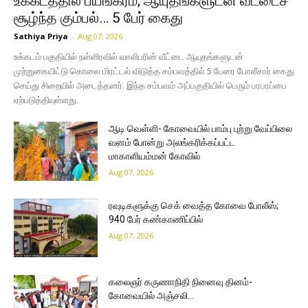
உக்கடத்தில் பயங்கரம்; ஆயுதங்களுடன் வீட்டைச்
சூழ்ந்த கும்பல்… 5 பேர் கைது
Sathiya Priya
-
Aug 07, 2026
உக்கடம் பகுதியில் நள்ளிரவில் வாலிபரின் வீட்டை ஆயுதங்களுடன்
முற்றுகையிட்டு கொலை மிரட்டல் விடுத்த சம்பவத்தில் 5 பேரை போலீசார் கைது
செய்து சிறையில் அடைத்தனர். இந்த சம்பவம் அப்பகுதியில் பெரும் பரபரப்பை
ஏற்படுத்தியுள்ளது.
ஆடி வெள்ளி- கோவையில் பாம்பு புற்று வேப்பிலை
வனம் போன்று அலங்கரிக்கப்பட்ட
மாகாளியம்மன் கோவில்
Aug 07, 2026
ரவுடிகளுக்கு செக் வைத்த கோவை போலீஸ்;
940 பேர் கண்காணிப்பில்
Aug 07, 2026
கலைஞர் கருணாநிதி நினைவு தினம்-
கோவையில் அஞ்சலி…