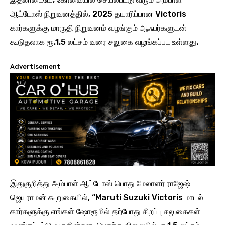
ஆட்டோஸ் நிறுவனத்தில், 2025 தயாரிப்பான Victoris
கார்களுக்கு மாருதி நிறுவனம் வழங்கும் ஆஃபர்களுடன்
கூடுதலாக ரூ.1.5 லட்சம் வரை சலுகை வழங்கப்பட உள்ளது.
Advertisement
இதுகுறித்து அம்பாள் ஆட்டோஸ் பொது மேலாளர் ராஜேஷ்
ஜெயராமன் கூறுகையில், “Maruti Suzuki Victoris மாடல்
கார்களுக்கு எங்கள் ஷோரூமில் தற்போது சிறப்பு சலுகைகள்