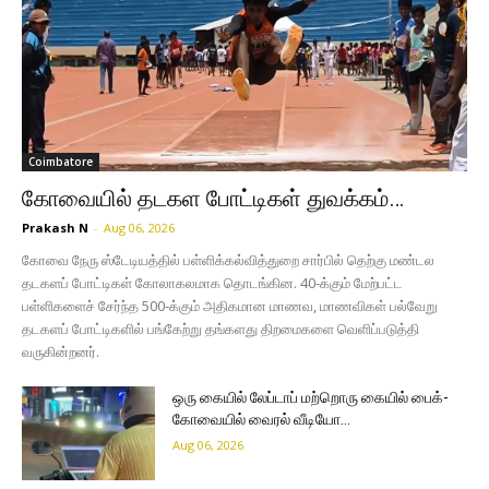
Coimbatore
கோவையில் தடகள போட்டிகள் துவக்கம்…
Prakash N
-
Aug 06, 2026
கோவை நேரு ஸ்டேடியத்தில் பள்ளிக்கல்வித்துறை சார்பில் தெற்கு மண்டல
தடகளப் போட்டிகள் கோலாகலமாக தொடங்கின. 40-க்கும் மேற்பட்ட
பள்ளிகளைச் சேர்ந்த 500-க்கும் அதிகமான மாணவ, மாணவிகள் பல்வேறு
தடகளப் போட்டிகளில் பங்கேற்று தங்களது திறமைகளை வெளிப்படுத்தி
வருகின்றனர்.
ஒரு கையில் லேப்டாப் மற்றொரு கையில் பைக்-
கோவையில் வைரல் வீடியோ…
Aug 06, 2026