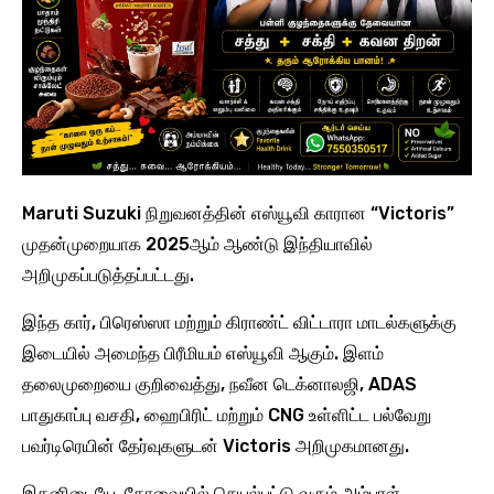
Maruti Suzuki நிறுவனத்தின் எஸ்யூவி காரான “Victoris”
முதன்முறையாக 2025ஆம் ஆண்டு இந்தியாவில்
அறிமுகப்படுத்தப்பட்டது.
இந்த கார், பிரெஸ்ஸா மற்றும் கிராண்ட் விட்டாரா மாடல்களுக்கு
இடையில் அமைந்த பிரீமியம் எஸ்யூவி ஆகும். இளம்
தலைமுறையை குறிவைத்து, நவீன டெக்னாலஜி, ADAS
பாதுகாப்பு வசதி, ஹைபிரிட் மற்றும் CNG உள்ளிட்ட பல்வேறு
பவர்டிரெயின் தேர்வுகளுடன் Victoris அறிமுகமானது.
இதனிடையே, கோவையில் செயல்பட்டு வரும் அம்பாள்