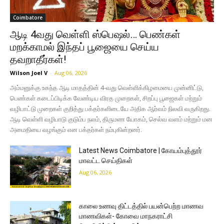
Coimbatore
ஆடி 4வது வெள்ளி ஸ்பெஷல்… பெண்கள்
மறக்காமல் இந்தப் பூஜையை செய்ய
தவறாதீர்கள்!
Wilson Joel V
-
Aug 06, 2026
அம்மனுக்கு உகந்த ஆடி மாதத்தின் 4-வது வெள்ளிக்கிழமையை முன்னிட்டு,
பெண்கள் கடைப்பிடிக்க வேண்டிய விரத முறைகள், சிறப்பு பூஜைகள் மற்றும்
வழிபாட்டு முறைகள் குறித்து பக்தர்களிடையே அதிக ஆர்வம் நிலவி வருகிறது.
ஆடி வெள்ளி வழிபாடு குடும்ப நலம், திருமண யோகம், செல்வ வளம் மற்றும் மன
அமைதியை வழங்கும் என பக்தர்கள் நம்புகின்றனர்.
Latest News Coimbatore | கோயம்புத்தூர்
மாவட்ட செய்திகள்
Aug 06, 2026
காலை உணவு திட்டத்தில் பயன்பெற்ற மாணவ
மாணவிகள்- கோவை மாநகராட்சி