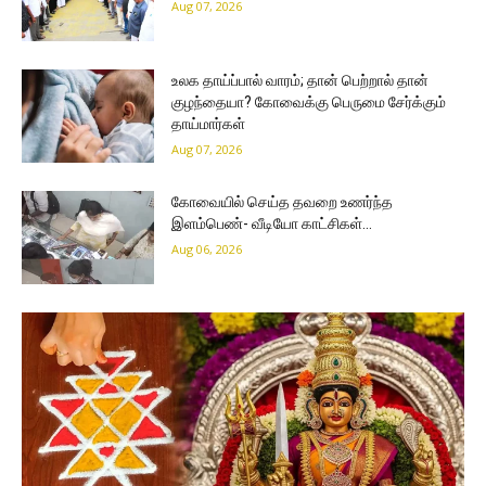
Aug 07, 2026
உலக தாய்ப்பால் வாரம்; தான் பெற்றால் தான்
குழந்தையா? கோவைக்கு பெருமை சேர்க்கும்
தாய்மார்கள்
Aug 07, 2026
கோவையில் செய்த தவறை உணர்ந்த
இளம்பெண்- வீடியோ காட்சிகள்…
Aug 06, 2026