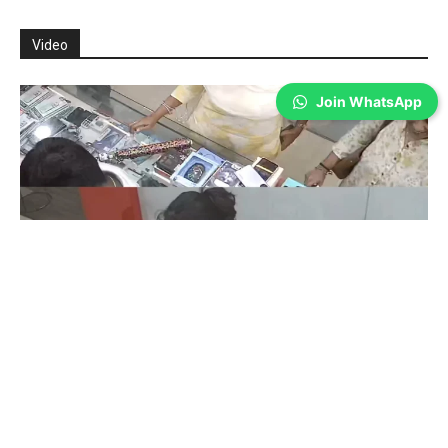
Video
Join WhatsApp
Coimbatore
கோவையில் செய்த தவறை உணர்ந்த
இளம்பெண்- வீடியோ காட்சிகள்…
Prakash N
-
Aug 06, 2026
கோவை காந்திபுரம் செல்போன் கடையில் வாடிக்கையாளர் போல் நடித்து
ஐபோன் 13-ஐ திருடிச் சென்ற இளம்பெண், சிசிடிவி காட்சிகள் வைரலானதைத்
தொடர்ந்து தனது தவறை ஒப்புக்கொண்டு செல்போனை மீண்டும் கடையில்