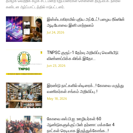
தமிழக வெற்றிக் கழக சட்டமன்ற உறுப்பினர்கள் சென்னை திரு.வி.க. நகரில்
கண்டன ஆர்ப்பாட்டத்தில் ஈடுபட்டனர்.
இன்ஸ்டாகிராமில் புதிய அப்டேட்! பழைய ரீல்ஸின்
ஆடியோவை இனி மாற்றலாம்
Jul 24, 2026
TNPSC குரூப்-1 தேர்வு அறிவிப்பு வெளியீடு:
விண்ணப்பிக்க லிங்க் இதோ…
Jun 23, 2026
இரண்டு நாட்களில் ஸ்டிரைக்…! கோவை மருந்து
வணிகர்கள் சங்கம் அறிவிப்பு..!
May 18, 2026
கோவை எஸ்.பி.ஐ. ஊழியர்கள் 60
ஆண்டுகளுக்குப் பின் தர்ணா: மக்களே 4
நாட்கள் ரெடியாக இருந்துக்கோங்க…!