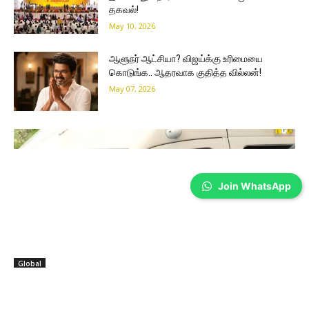
தகவல்!
May 10, 2026
ஆளுநர் ஆட்சியா? விஜய்க்கு உரிமையை
கொடுங்க.. ஆதரவாக குதித்த வில்லன்!
May 07, 2026
Join WhatsApp
Global
தமிழக மக்களுக்காக ஸ்டாலின் உருக்கமான
அறிக்கை!