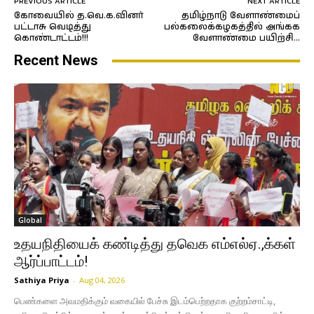
PREVIOUS ARTICLE
NEXT ARTICLE
கோவையில் த.வெ.க.வினர்
தமிழ்நாடு வேளாண்மைப்
பட்டாசு வெடித்து
பல்கலைக்கழகத்தில் அங்கக
கொண்டாட்டம்!!!
வேளாண்மை பயிற்சி…
Recent News
Global
உதயநிதியைக் கண்டித்து தவெக எம்எல்ஏ.,க்கள்
ஆர்ப்பாட்டம்!
Sathiya Priya
-
Aug 04, 2026
பெண்களை அவமதிக்கும் வகையில் பேச்சு இடம்பெற்றதாக குற்றம்சாட்டி,