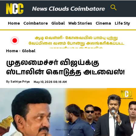
Home
Coimbatore
Global
Web Stories
Cinema
Life Style
ஆடி வெள்ளி- கோவையில் பாம்பு புற்று
வேப்பிலை வனம் போன்று அலங்கரிக்கப்பட்ட
மாகாளியம்மன் கோவில்
Home
Global
முதலமைச்சர் விஜய்க்கு
ஸ்டாலின் கொடுத்த அட்வைஸ்!
By
Sathiya Priya
May 10, 2026 08:16 AM