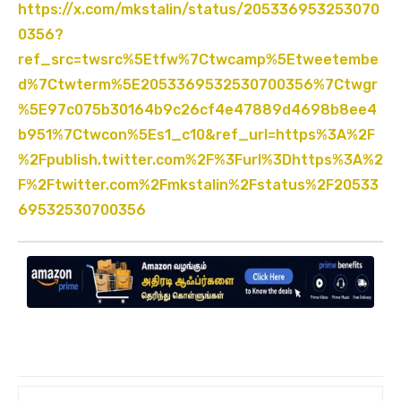
https://x.com/mkstalin/status/205336953253070
0356?
ref_src=twsrc%5Etfw%7Ctwcamp%5Etweetembe
d%7Ctwterm%5E2053369532530700356%7Ctwgr
%5E97c075b30164b9c26cf4e47889d4698b8ee4
b951%7Ctwcon%5Es1_c10&ref_url=https%3A%2F
%2Fpublish.twitter.com%2F%3Furl%3Dhttps%3A%2
F%2Ftwitter.com%2Fmkstalin%2Fstatus%2F20533
69532530700356