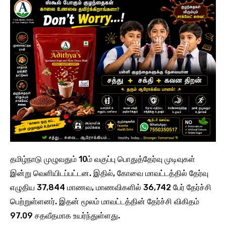
தமிழ்நாடு முழுவதும் 10ம் வகுப்பு பொதுத்தேர்வு முடிவுகள்
இன்று வெளியிடப்பட்டன. இதில், கோவை மாவட்டத்தில் தேர்வு
எழுதிய 37,844 மாணவ, மாணவிகளில் 36,742 பேர் தேர்ச்சி
பெற்றுள்ளனர். இதன் மூலம் மாவட்டத்தின் தேர்ச்சி விகிதம்
97.09 சதவீதமாக உயர்ந்துள்ளது.