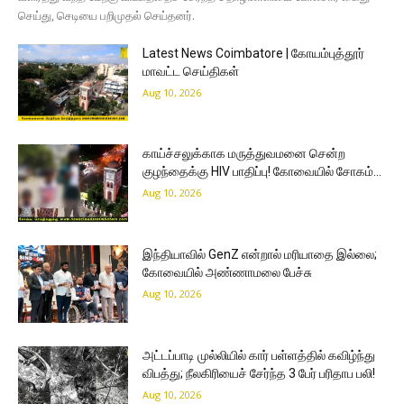
செய்து, செடியை பறிமுதல் செய்தனர்.
Latest News Coimbatore | கோயம்புத்தூர்
மாவட்ட செய்திகள்
Aug 10, 2026
காய்ச்சலுக்காக மருத்துவமனை சென்ற
குழந்தைக்கு HIV பாதிப்பு! கோவையில் சோகம்…
Aug 10, 2026
இந்தியாவில் GenZ என்றால் மரியாதை இல்லை;
கோவையில் அண்ணாமலை பேச்சு
Aug 10, 2026
அட்டப்பாடி முல்லியில் கார் பள்ளத்தில் கவிழ்ந்து
விபத்து; நீலகிரியைச் சேர்ந்த 3 பேர் பரிதாப பலி!
Aug 10, 2026