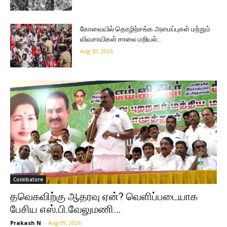
கோவையில் தொழிற்சங்க அமைப்புகள் மற்றும்
விவசாயிகள் சாலை மறியல்…
Aug 10, 2026
Coimbatore
தவெகவிற்கு ஆதரவு ஏன்? வெளிப்படையாக
பேசிய எஸ்.பி.வேலுமணி…
Prakash N
-
Aug 09, 2026