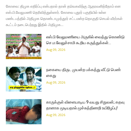
கோவை: திமுக எதிர்ப்பு என்பதால் தான் தவெகவிற்கு ஆதரவளித்தோம் என
எஸ்.பி.வேலுமணி தெரிவித்துள்ளார். கோவை புதூர் பகுதியில் உள்ள
மண்டபத்தில் அதிமுக தொண்டாமுத்தூர் சட்டமன்ற தொகுதி செயல் வீரர்கள்
கூட்டம் நடைபெற்றது இதில் அதிமுக...
எஸ்.பி வேலுமணியை அருகில் வைத்து கொண்டு
செ.ம.வேலுச்சாமி கூறிய கருத்துக்கள்…
Aug 09, 2026
நகையை திருட முயன்ற பக்கத்து வீட்டு பெண்
கைது
Aug 09, 2026
காருக்குள் விளையாடிய 9 வயது சிறுவன்; கதவு
தானாக மூடியதால் மூச்சுத்திணறி உயிரிழப்பு!
Aug 09, 2026