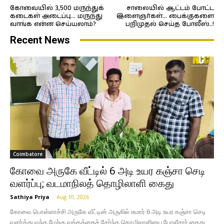
கோவையில் 3,500 மருந்துக்
சாலையில் ஆட்டம் போட்ட
கடைகள் அடைப்பு… மருந்து
இளைஞர்கள்… பைக்குகளை
வாங்க என்ன செய்யலாம்?
பறிமுதல் செய்த போலீஸ்..!
Recent News
Coimbatore
கோவை அருகே வீட்டில் 6 அடி உயர கஞ்சா செடி
வளர்ப்பு; வடமாநிலத் தொழிலாளி கைது
Sathiya Priya
-
Aug 10, 2026
கோவை பொள்ளாச்சி அருகே வீட்டின் அருகில் சுமார் 6 அடி உயர கஞ்சா செடி
வளர்த்து வந்த மேற்கு வங்கத்தைச் சேர்ந்த தொழிலாளியை போலீசார் கைது