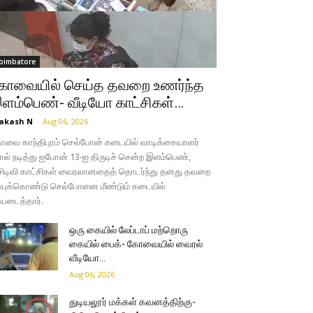
oimbatore
ோவையில் செய்த தவறை உணர்ந்த
ளம்பெண்- வீடியோ காட்சிகள்…
akash N
-
Aug 06, 2026
வை காந்திபுரம் செல்போன் கடையில் வாடிக்கையாளர்
ல் நடித்து ஐபோன் 13-ஐ திருடிச் சென்ற இளம்பெண்,
சிடிவி காட்சிகள் வைரலானதைத் தொடர்ந்து தனது தவறை
்புக்கொண்டு செல்போனை மீண்டும் கடையில்
்படைத்தார்.
ஒரு கையில் லேப்டாப் மற்றொரு
கையில் பைக்- கோவையில் வைரல்
வீடியோ…
Aug 06, 2026
துடியலூர் மக்கள் கவனத்திற்கு-