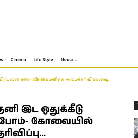
es
Cinema
Life Style
Media
ிற்பனை ஏன்?- விளக்கமளித்த அமைச்சர் விக்னேஷ்…
னி இட ஒதுக்கீடு
்ப்போம்- கோவையில்
ெரிவிப்பு…