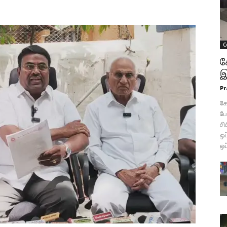
C
க
இ
Pr
கோ
போ
சி
ஒப
ஒப