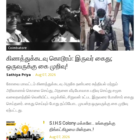
Coimbatore
கிணத்துக்கடவு கொடூரம்: இருவர் கைது;
ஒருவருக்கு கை முறிவு!
Sathiya Priya
-
Aug 07, 2026
கோவை மாவட்டம் கிணத்துக்கடவு அருகே நண்பரை சுத்தியல் மற்றும்
அரிவாளால் கொலை செய்து, அதனை வீடியோவாக பதிவு செய்து சமூக
வலைதளத்தில் வெளியிட்ட வழக்கில், சிறுவன் உட்பட இருவரை போலீசார் கைது
செய்தனர். கைது செய்யும் போது தப்பியோட முயன்ற ஒருவருக்கு கை முறிவு
ஏற்பட்டது.
S.I.H.S Colony மக்களே… உங்களுக்கு
திங்கட்கிழமை மின்தடை!
Aug 07, 2026