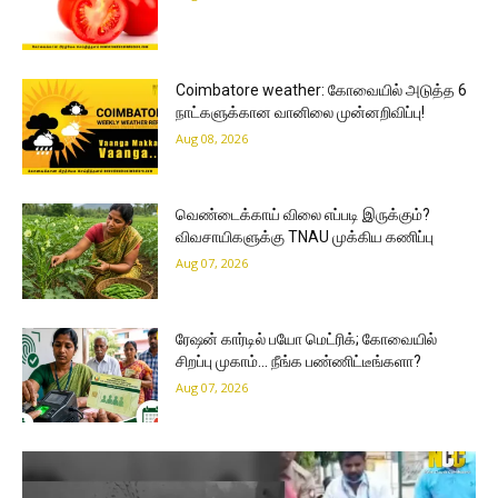
Coimbatore weather: கோவையில் அடுத்த 6
நாட்களுக்கான வானிலை முன்னறிவிப்பு!
Aug 08, 2026
வெண்டைக்காய் விலை எப்படி இருக்கும்?
விவசாயிகளுக்கு TNAU முக்கிய கணிப்பு
Aug 07, 2026
ரேஷன் கார்டில் பயோ மெட்ரிக்; கோவையில்
சிறப்பு முகாம்… நீங்க பண்ணிட்டீங்களா?
Aug 07, 2026