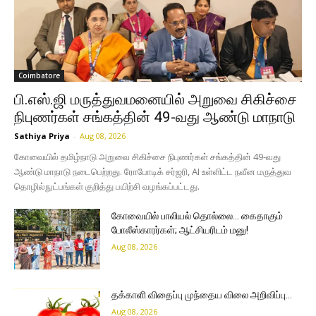
Coimbatore
பி.எஸ்.ஜி மருத்துவமனையில் அறுவை சிகிச்சை
நிபுணர்கள் சங்கத்தின் 49-வது ஆண்டு மாநாடு
Sathiya Priya
-
Aug 08, 2026
கோவையில் தமிழ்நாடு அறுவை சிகிச்சை நிபுணர்கள் சங்கத்தின் 49-வது
ஆண்டு மாநாடு நடைபெற்றது. ரோபோடிக் சர்ஜரி, AI உள்ளிட்ட நவீன மருத்துவ
தொழில்நுட்பங்கள் குறித்து பயிற்சி வழங்கப்பட்டது.
கோவையில் பாலியல் தொல்லை… கைதாகும்
போலீஸ்காரர்கள்; ஆட்சியரிடம் மனு!
Aug 08, 2026
தக்காளி விதைப்பு முந்தைய விலை அறிவிப்பு…
Aug 08, 2026