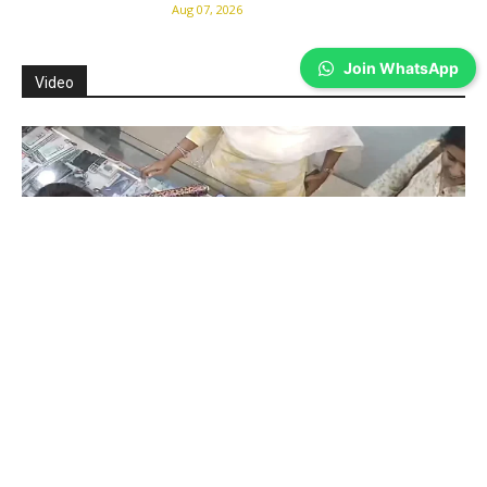
Aug 07, 2026
Join WhatsApp
Video
Coimbatore
கோவையில் செய்த தவறை உணர்ந்த
இளம்பெண்- வீடியோ காட்சிகள்…
Prakash N
-
Aug 06, 2026
கோவை காந்திபுரம் செல்போன் கடையில் வாடிக்கையாளர் போல் நடித்து
ஐபோன் 13-ஐ திருடிச் சென்ற இளம்பெண், சிசிடிவி காட்சிகள் வைரலானதைத்