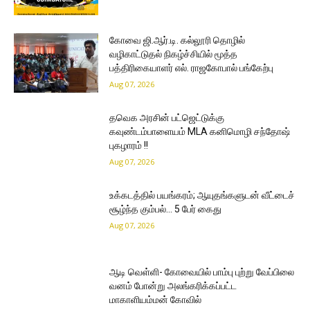
கோவை ஜி.ஆர்.டி. கல்லூரி தொழில்
வழிகாட்டுதல் நிகழ்ச்சியில் மூத்த
பத்திரிகையாளர் எல். ராஜகோபால் பங்கேற்பு
Aug 07, 2026
தவெக அரசின் பட்ஜெட்டுக்கு
கவுண்டம்பாளையம் MLA கனிமொழி சந்தோஷ்
புகழாரம் !!
Aug 07, 2026
உக்கடத்தில் பயங்கரம்; ஆயுதங்களுடன் வீட்டைச்
சூழ்ந்த கும்பல்… 5 பேர் கைது
Aug 07, 2026
ஆடி வெள்ளி- கோவையில் பாம்பு புற்று வேப்பிலை
வனம் போன்று அலங்கரிக்கப்பட்ட
மாகாளியம்மன் கோவில்