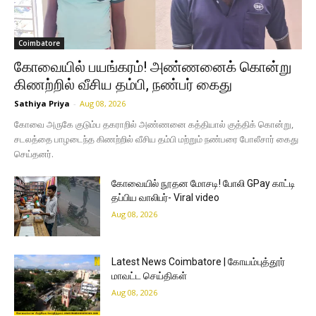
Coimbatore
கோவையில் பயங்கரம்! அண்ணனைக் கொன்று
கிணற்றில் வீசிய தம்பி, நண்பர் கைது
Sathiya Priya
-
Aug 08, 2026
கோவை அருகே குடும்ப தகராறில் அண்ணனை கத்தியால் குத்திக் கொன்று,
சடலத்தை பாழடைந்த கிணற்றில் வீசிய தம்பி மற்றும் நண்பரை போலீசார் கைது
செய்தனர்.
கோவையில் நூதன மோசடி! போலி GPay காட்டி
தப்பிய வாலிபர்- Viral video
Aug 08, 2026
Latest News Coimbatore | கோயம்புத்தூர்
மாவட்ட செய்திகள்
Aug 08, 2026