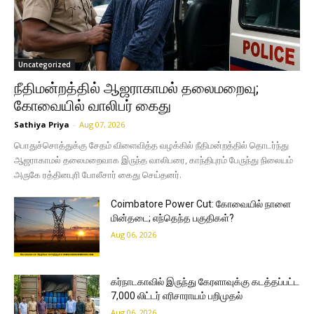
Uncategorized
நீதிமன்றத்தில் ஆஜராகாமல் தலைமறைவு;
கோவையில் வாலிபர் கைது
Sathiya Priya
-
Aug 07, 2026
பொதுச்சொத்துக்கு சேதம் விளைவித்த வழக்கில் நீதிமன்றத்தில் தொடர்ந்து
ஆஜராகாமல் தலைமறைவாக இருந்த வாலிபரை, காந்திபுரம் பேருந்து நிலையம்
அருகே ரத்தினபுரி போலீசார் கைது செய்தனர்.
Coimbatore Power Cut: கோவையில் நாளை
மின்தடை; எந்தெந்த பகுதிகள்?
Aug 06, 2026
கர்நாடகாவில் இருந்து கேரளாவுக்கு கடத்தப்பட்ட
7,000 லிட்டர் எரிசாராயம் பறிமுதல்
Aug 06, 2026