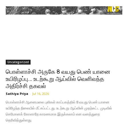
Uncategorized
பொள்ளாச்சி அருகே 8 வயது பெண் யானை
உயிரிழப்பு… உடற்கூறு ஆய்வில் வெளிவந்த
அதிர்ச்சி தகவல்
Sathiya Priya
-
Jul 16, 2026
பொள்ளாச்சி ஆனைமலை புலிகள் காப்பகத்தில் 8 வயது பெண் யானை
உயிரிழந்த நிலையில் மீட்கப்பட்டது. உடற்கூறு ஆய்வின் முதற்கட்ட முடிவில்
செரிமானக் கோளாறே காரணமாக இருக்கலாம் என வனத்துறை
தெரிவித்துள்ளது.