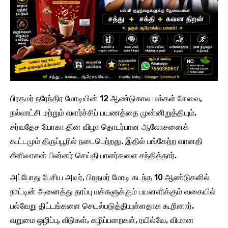
பிரதமர் நரேந்திர மோடியின் 12 ஆண்டுகால மக்கள் சேவை,
நல்லாட்சி மற்றும் வளர்ச்சிப் பயணத்தை முன்னிறுத்தியும்,
சர்வதேச யோகா தின விழா தொடர்பான ஆலோசனைக்
கூட்டமும் திருப்பூரில் நடைபெற்றது. இதில் பங்கேற்ற வானதி
சீனிவாசன் பின்னர் செய்தியாளர்களை சந்தித்தார்.
அப்போது பேசிய அவர், பிரதமர் மோடி கடந்த 10 ஆண்டுகளில்
நாட்டின் அனைத்து தரப்பு மக்களுக்கும் பயனளிக்கும் வகையில்
பல்வேறு திட்டங்களை செயல்படுத்தியுள்ளதாக கூறினார்.
வறுமை ஒழிப்பு, வீடுகள், கழிப்பறைகள், ரயில்வே, விமான