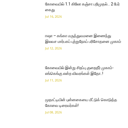
கோவையில் 1.1 கிலோ கஞ்சா பறிமுதல்… 2 பேர்
கைது
Jul 16, 2026
ஈஷா – கங்கா மருத்துவமனை இணைந்து
இலவச மார்பகப் புற்றுநோய் பரிசோதனை முகாம்
Jul 12, 2026
கோவையில் இன்று சிறப்பு குறைதீர் முகாம்-
எங்கெங்கு என்ற விவரங்கள் இதோ..!
Jul 11, 2026
மூதாட்டியின் புன்னகையை மீட்டுக் கொடுத்த
கோவை டிரைவர்கள்!
Jul 08, 2026