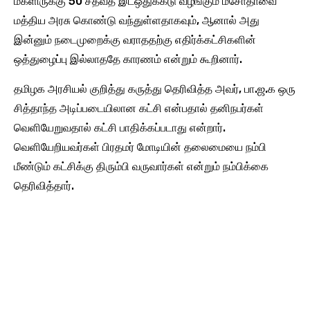
மகளிருக்கு 50 சதவீத இடஒதுக்கீடு வழங்கும் மசோதாவை
மத்திய அரசு கொண்டு வந்துள்ளதாகவும், ஆனால் அது
இன்னும் நடைமுறைக்கு வராததற்கு எதிர்க்கட்சிகளின்
ஒத்துழைப்பு இல்லாததே காரணம் என்றும் கூறினார்.
தமிழக அரசியல் குறித்து கருத்து தெரிவித்த அவர், பா.ஜ.க ஒரு
சித்தாந்த அடிப்படையிலான கட்சி என்பதால் தனிநபர்கள்
வெளியேறுவதால் கட்சி பாதிக்கப்படாது என்றார்.
வெளியேறியவர்கள் பிரதமர் மோடியின் தலைமையை நம்பி
மீண்டும் கட்சிக்கு திரும்பி வருவார்கள் என்றும் நம்பிக்கை
தெரிவித்தார்.