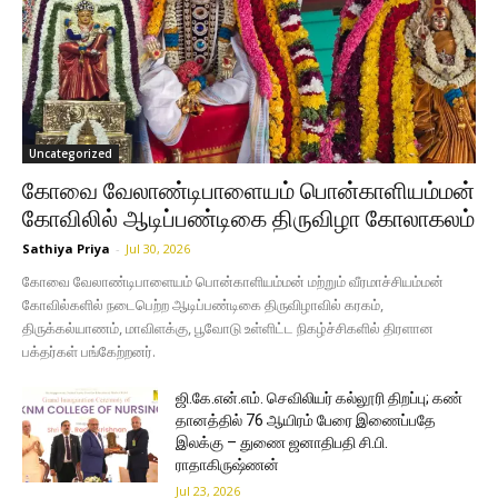
Uncategorized
கோவை வேலாண்டிபாளையம் பொன்காளியம்மன்
கோவிலில் ஆடிப்பண்டிகை திருவிழா கோலாகலம்
Sathiya Priya
-
Jul 30, 2026
கோவை வேலாண்டிபாளையம் பொன்காளியம்மன் மற்றும் வீரமாச்சியம்மன்
கோவில்களில் நடைபெற்ற ஆடிப்பண்டிகை திருவிழாவில் கரகம்,
திருக்கல்யாணம், மாவிளக்கு, பூவோடு உள்ளிட்ட நிகழ்ச்சிகளில் திரளான
பக்தர்கள் பங்கேற்றனர்.
ஜி.கே.என்.எம். செவிலியர் கல்லூரி திறப்பு; கண்
தானத்தில் 76 ஆயிரம் பேரை இணைப்பதே
இலக்கு – துணை ஜனாதிபதி சி.பி.
ராதாகிருஷ்ணன்
Jul 23, 2026