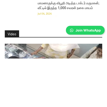
மாமனாருக்கு விபூதி அடித்த டாக்டர் மருமகன்;
வீட்டில் இருந்த 1,000 சவரன் நகை மாயம்
Jul 06, 2026
Join WhatsApp
Video
Coimbatore
கோவையில் செய்த தவறை உணர்ந்த
இளம்பெண்- வீடியோ காட்சிகள்…