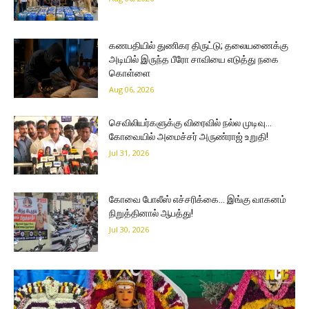
கணபதியில் துணிகர திருட்டு; தலையணைக்கு
அடியில் இருந்த பீரோ சாவியை எடுத்து நகை
கொள்ளை
Aug 06, 2026
செவிலியர்களுக்கு விரைவில் நல்ல முடிவு…
கோவையில் அமைச்சர் அருண்ராஜ் உறுதி!
Jul 31, 2026
கோவை போலீஸ் எச்சரிக்கை… இங்கு வாகனம்
நிறுத்தினால் ஆபத்து!
Jul 30, 2026